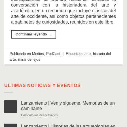
conversación con la historiadora del arte y
académica, en un recorrido que incluye clásicos del
arte de occidente, así como objetos pertenecientes
a gabinetes de curiosidades, reunidos en este libro.
Continuar leyendo
→
Publicado en
Medios
,
PodCast
|
Etiquetado
arte
,
historia del
arte
,
mirar de lejos
ULTIMAS NOTICIAS Y EVENTOS
Lanzamiento | Ven y sígueme. Memorias de un
caminante
en
Comentarios desactivados
Lanzamiento
|
Lanzamiento | Historias de las arqueologías en