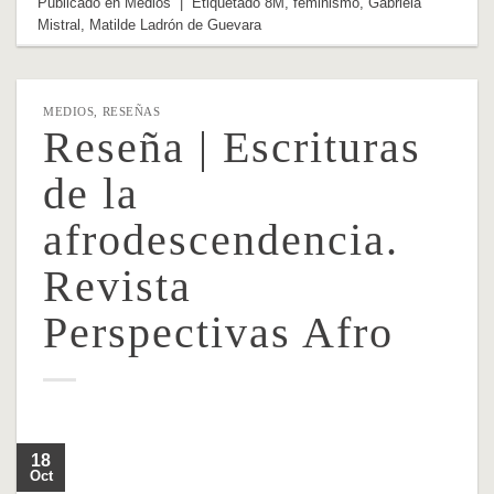
Publicado en
Medios
|
Etiquetado
8M
,
feminismo
,
Gabriela
Mistral
,
Matilde Ladrón de Guevara
MEDIOS
,
RESEÑAS
Reseña | Escrituras
de la
afrodescendencia.
Revista
Perspectivas Afro
18
Oct