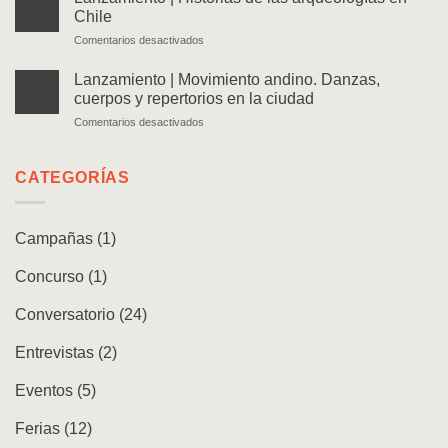
Ven
Chile
y
en
Comentarios desactivados
sígueme.
Lanzamiento
Memorias
|
de
Lanzamiento | Movimiento andino. Danzas,
Historias
un
cuerpos y repertorios en la ciudad
de
caminante
en
Comentarios desactivados
las
Lanzamiento
arqueologías
|
en
Movimiento
CATEGORÍAS
Chile
andino.
Danzas,
cuerpos
Campañas
(1)
y
repertorios
Concurso
(1)
en
la
ciudad
Conversatorio
(24)
Entrevistas
(2)
Eventos
(5)
Ferias
(12)