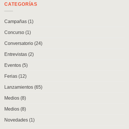
Movimiento
CATEGORÍAS
Chile
andino.
Danzas,
cuerpos
Campañas
(1)
y
repertorios
Concurso
(1)
en
la
ciudad
Conversatorio
(24)
Entrevistas
(2)
Eventos
(5)
Ferias
(12)
Lanzamientos
(65)
Medios
(8)
Medios
(8)
Novedades
(1)