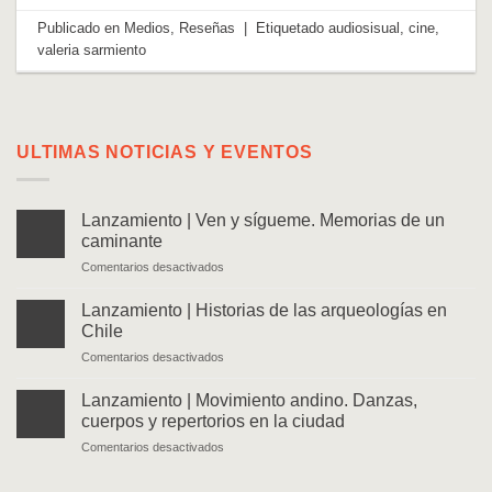
Publicado en
Medios
,
Reseñas
|
Etiquetado
audiosisual
,
cine
,
valeria sarmiento
ULTIMAS NOTICIAS Y EVENTOS
Lanzamiento | Ven y sígueme. Memorias de un
caminante
en
Comentarios desactivados
Lanzamiento
|
Lanzamiento | Historias de las arqueologías en
Ven
Chile
y
en
Comentarios desactivados
sígueme.
Lanzamiento
Memorias
|
de
Lanzamiento | Movimiento andino. Danzas,
Historias
un
cuerpos y repertorios en la ciudad
de
caminante
en
Comentarios desactivados
las
Lanzamiento
arqueologías
|
en