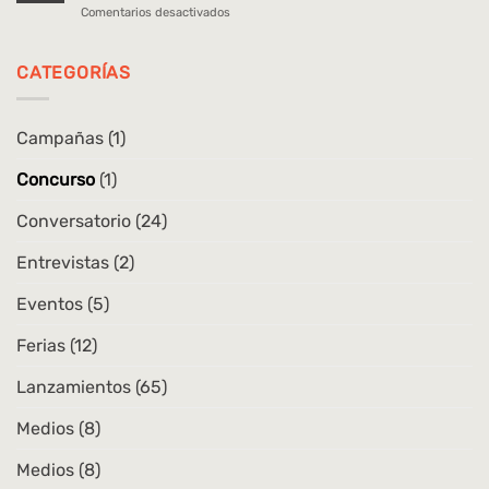
en
Comentarios desactivados
las
Lanzamiento
arqueologías
|
en
Movimiento
CATEGORÍAS
Chile
andino.
Danzas,
cuerpos
Campañas
(1)
y
repertorios
Concurso
(1)
en
la
ciudad
Conversatorio
(24)
Entrevistas
(2)
Eventos
(5)
Ferias
(12)
Lanzamientos
(65)
Medios
(8)
Medios
(8)