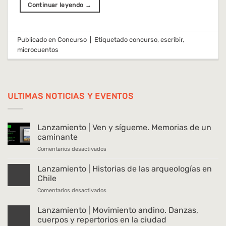
Continuar leyendo
→
Publicado en
Concurso
|
Etiquetado
concurso
,
escribir
,
microcuentos
ULTIMAS NOTICIAS Y EVENTOS
Lanzamiento | Ven y sígueme. Memorias de un
caminante
en
Comentarios desactivados
Lanzamiento
|
Lanzamiento | Historias de las arqueologías en
Ven
Chile
y
en
Comentarios desactivados
sígueme.
Lanzamiento
Memorias
|
Lanzamiento | Movimiento andino. Danzas,
de
Historias
un
cuerpos y repertorios en la ciudad
de
caminante