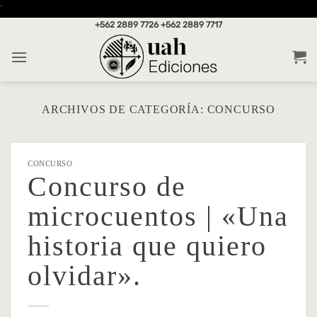
Saltar
'
al
+562 2889 7726
+562 2889 7717
contenido
ARCHIVOS DE CATEGORÍA:
CONCURSO
CONCURSO
Concurso de
microcuentos | «Una
historia que quiero
olvidar».