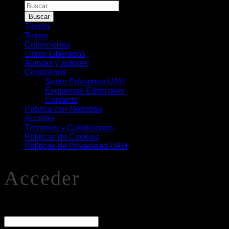
Búsqueda
de
Buscar
Libros
Tienda
Temas
Colecciones
Libros Liberados
Autoras y autores
Conócenos
Sobre Ediciones UAH
Esquemas Editoriales
Contacto
Publica con Nosotros
Acceder
Términos y Condiciones
Políticas de Cookies
Políticas de Privacidad UAH
Acceder
O
Nombre de usuario o correo electrónico
*