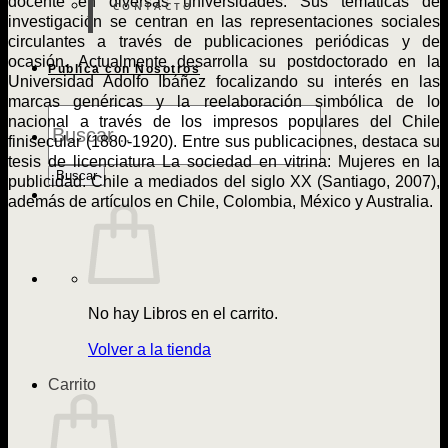
docente en diversas universidades. Sus temáticas de
CONTACTO
investigación se centran en las representaciones sociales
circulantes a través de publicaciones periódicas y de
ocasión. Actualmente desarrolla su postdoctorado en la
Publica con Nosotros
Universidad Adolfo Ibáñez focalizando su interés en las
marcas genéricas y la reelaboración simbólica de lo
Búsqueda
nacional a través de los impresos populares del Chile
de
finisecular (1880-1920). Entre sus publicaciones, destaca su
Libros
tesis de licenciatura La sociedad en vitrina: Mujeres en la
Buscar
publicidad. Chile a mediados del siglo XX (Santiago, 2007),
además de artículos en Chile, Colombia, México y Australia.
No hay Libros en el carrito.
Volver a la tienda
Carrito