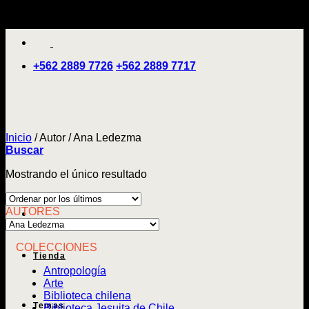
Saltar
'
al
contenido
+562 2889 7726
+562 2889 7717
Inicio
/
Autor
/
Ana Ledezma
Buscar
Mostrando el único resultado
AUTORES
COLECCIONES
Tienda
Antropología
Arte
Biblioteca chilena
Temas
Biblioteca Jesuita de Chile