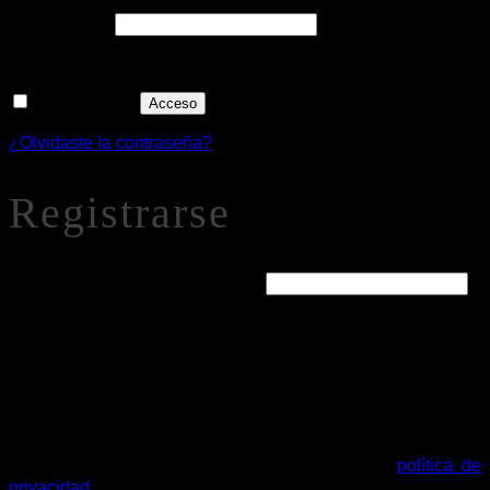
Obligatorio
Contraseña
*
Recuérdame
Acceso
¿Olvidaste la contraseña?
Registrarse
Obligatorio
Dirección de correo electrónico
*
Se enviará un enlace a tu dirección de correo electrónico
para establecer una nueva contraseña.
Tus datos personales se utilizarán para procesar tu pedido,
mejorar tu experiencia en esta web, gestionar el acceso a tu
cuenta y otros propósitos descritos en nuestra
política de
privacidad
.