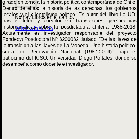
girado en torno a la historia política contemporánea de Chile.
Dentro de ellas: la historia de las derechas, los gobiernos
locales y el clientelismo político. Es autor del libro La UDI
No hay Libros en el carrito.
tras el telón y coeditor en Transiciones: perspectivas
historiográficas sobre la posdictadura chilena 1988-2018.
Volver a la tienda
Actualmente es investigador responsable del proyecto
Fondecyt Posdoctoral Nº 3200032 titulado: “De las llaves de
la transición a las llaves de La Moneda. Una historia político-
social de Renovación Nacional (1987-2014)”, bajo el
patrocinio del ICSO, Universidad Diego Portales, donde se
desempeña como docente e investigador.