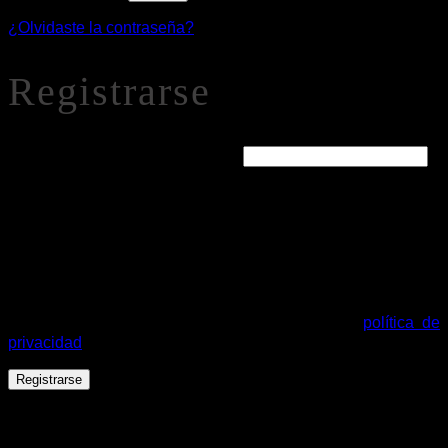
¿Olvidaste la contraseña?
Registrarse
Obligatorio
Dirección de correo electrónico
*
Se enviará un enlace a tu dirección de correo electrónico
para establecer una nueva contraseña.
Tus datos personales se utilizarán para procesar tu pedido,
mejorar tu experiencia en esta web, gestionar el acceso a tu
cuenta y otros propósitos descritos en nuestra
política de
privacidad
.
Registrarse
Español