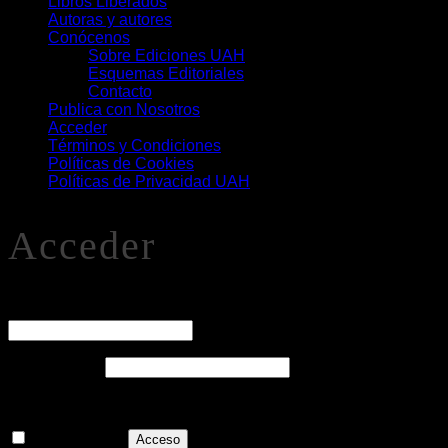
Libros Liberados
Autoras y autores
Conócenos
Sobre Ediciones UAH
Esquemas Editoriales
Contacto
Publica con Nosotros
Acceder
Términos y Condiciones
Políticas de Cookies
Políticas de Privacidad UAH
Acceder
O
Nombre de usuario o correo electrónico
*
Obligatorio
Contraseña
*
Recuérdame
Acceso