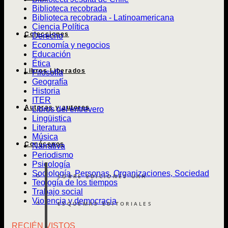
Biblioteca recobrada
Biblioteca recobrada - Latinoamericana
Ciencia Política
Colecciones
Derecho
Economía y negocios
Educación
Ética
Libros Liberados
Filosofía
Geografía
Historia
ITER
Autoras y autores
Libros del entrevero
Lingüistica
Literatura
Música
Conócenos
Narrativa
Periodismo
Psicología
Sociología, Personas, Organizaciones, Sociedad
SOBRE EDICIONES UAH
Teología de los tiempos
Trabajo social
Violencia y democracia
ESQUEMAS EDITORIALES
RECIÉN VISTOS