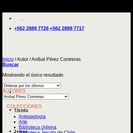
Saltar
'
al
contenido
+562 2889 7726
+562 2889 7717
Inicio
/
Autor
/
Aníbal Pérez Contreras
Buscar
Mostrando el único resultado
AUTORES
COLECCIONES
Tienda
Antropología
Arte
Biblioteca chilena
Temas
Biblioteca Jesuita de Chile