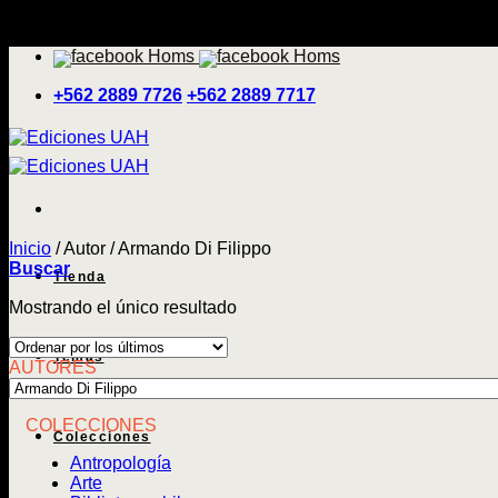
Saltar
'
al
contenido
+562 2889 7726
+562 2889 7717
Inicio
/
Autor
/
Armando Di Filippo
Buscar
Tienda
Mostrando el único resultado
Temas
AUTORES
COLECCIONES
Colecciones
Antropología
Arte