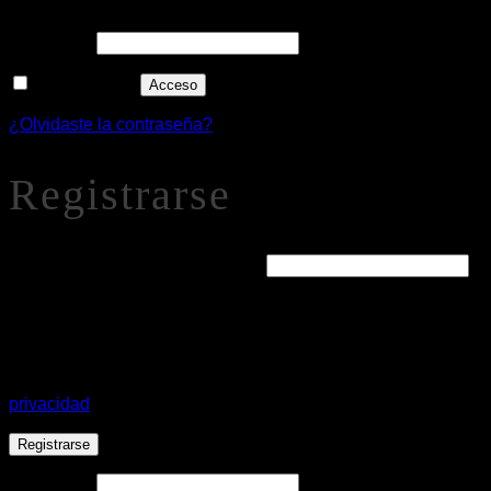
Alternative:
Recuérdame
Acceso
¿Olvidaste la contraseña?
Registrarse
Obligatorio
Dirección de correo electrónico
*
Se enviará un enlace a tu dirección de correo electrónico par
Tus datos personales se utilizarán para procesar tu pedido
privacidad
.
Registrarse
Alternative: