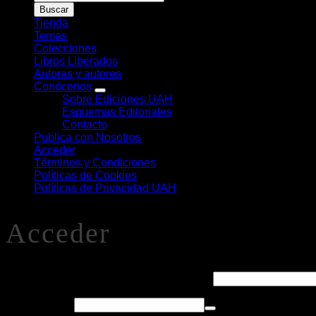
de
Buscar
Libros
Tienda
Temas
Colecciones
Libros Liberados
Autoras y autores
Conócenos
Sobre Ediciones UAH
Esquemas Editoriales
Contacto
Publica con Nosotros
Acceder
Términos y Condiciones
Políticas de Cookies
Políticas de Privacidad UAH
Acceder
Obligatorio
Nombre de usuario o correo electrónico
*
Obligatorio
Contraseña
*