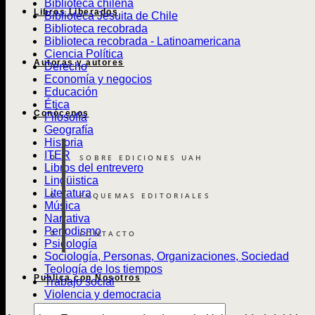
Biblioteca chilena
Libros Liberados
Biblioteca Jesuita de Chile
Biblioteca recobrada
Biblioteca recobrada - Latinoamericana
Ciencia Política
Autoras y autores
Derecho
Economía y negocios
Educación
Ética
Conócenos
Filosofía
Geografía
Historia
ITER
SOBRE EDICIONES UAH
Libros del entrevero
Lingüistica
Literatura
ESQUEMAS EDITORIALES
Música
Narrativa
Periodismo
CONTACTO
Psicología
Sociología, Personas, Organizaciones, Sociedad
Teología de los tiempos
Publica con Nosotros
Trabajo social
Violencia y democracia
Búsqueda