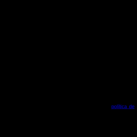
tu cuenta y otros propósitos descritos en nuestra
política de