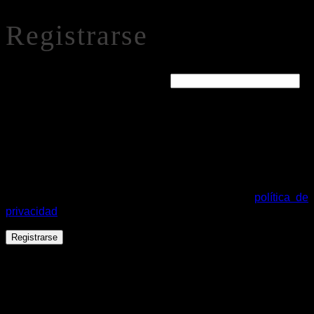
Registrarse
Obligatorio
Dirección de correo electrónico
*
Se enviará un enlace a tu dirección de correo electrónico
para establecer una nueva contraseña.
Tus datos personales se utilizarán para procesar tu pedido,
mejorar tu experiencia en esta web, gestionar el acceso a tu
cuenta y otros propósitos descritos en nuestra
política de
privacidad
.
Registrarse
Español