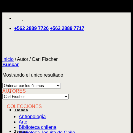
Saltar
'
al
contenido
+562 2889 7726
+562 2889 7717
Inicio
/
Autor
/
Carl Fischer
Buscar
Mostrando el único resultado
AUTORES
COLECCIONES
Tienda
Antropología
Arte
Biblioteca chilena
Temas
Biblioteca Jesuita de Chile