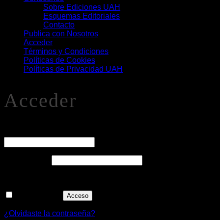
Sobre Ediciones UAH
Esquemas Editoriales
Contacto
Publica con Nosotros
Acceder
Términos y Condiciones
Políticas de Cookies
Políticas de Privacidad UAH
Acceder
O
Nombre de usuario o correo electrónico
*
Obligatorio
Contraseña
*
Recuérdame
Acceso
¿Olvidaste la contraseña?