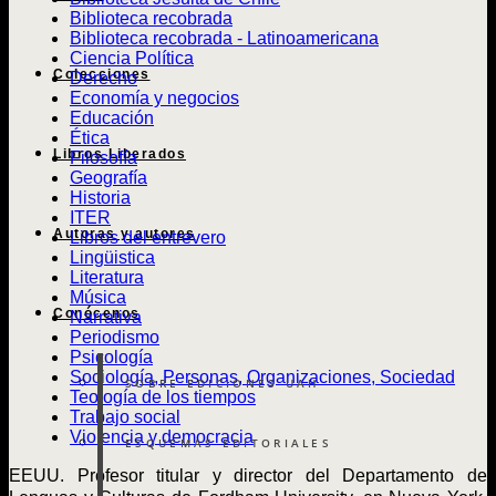
Biblioteca recobrada
Biblioteca recobrada - Latinoamericana
Ciencia Política
Colecciones
Derecho
Economía y negocios
Educación
Ética
Libros Liberados
Filosofía
Geografía
Historia
ITER
Autoras y autores
Libros del entrevero
Lingüistica
Literatura
Música
Conócenos
Narrativa
Periodismo
Psicología
Sociología, Personas, Organizaciones, Sociedad
SOBRE EDICIONES UAH
Teología de los tiempos
Trabajo social
Violencia y democracia
ESQUEMAS EDITORIALES
EEUU. Profesor titular y director del Departamento de