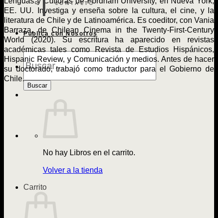
Lenguas y Culturas de Fordham University, en Nueva York,
CONTACTO
EE. UU. Investiga y enseña sobre la cultura, el cine, y la
literatura de Chile y de Latinoamérica. Es coeditor, con Vania
Barraza, de Chilean Cinema in the Twenty-First-Century
Publica con Nosotros
World (2020). Su escritura ha aparecido en revistas
académicas tales como Revista de Estudios Hispánicos,
Búsqueda
Hispanic Review, y Comunicación y medios. Antes de hacer
de
su doctorado, trabajó como traductor para el Gobierno de
Libros
Chile.
Buscar
No hay Libros en el carrito.
Volver a la tienda
Carrito