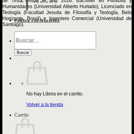
de Tirúa desde el año 2016. Bachiller en Filosofía y
CONTACTO
Humanidades (Universidad Alberto Hurtado), Licenciado en
Teología (Facultad Jesuita de Filosofía y Teología, Belo
Horizonte, Brasil) e Ingeniero Comercial (Universidad de
Publica con Nosotros
Santiago).
Búsqueda
de
Libros
Buscar
No hay Libros en el carrito.
Volver a la tienda
Carrito