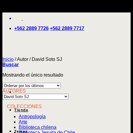
Saltar
'
al
contenido
+562 2889 7726
+562 2889 7717
Inicio
/
Autor
/
David Soto SJ
Buscar
Mostrando el único resultado
AUTORES
COLECCIONES
Tienda
Antropología
Arte
Biblioteca chilena
Temas
Biblioteca Jesuita de Chile