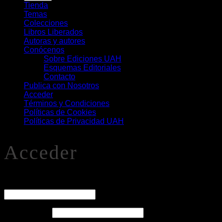
Libros
Tienda
Temas
Colecciones
Libros Liberados
Autoras y autores
Conócenos
Sobre Ediciones UAH
Esquemas Editoriales
Contacto
Publica con Nosotros
Acceder
Términos y Condiciones
Políticas de Cookies
Políticas de Privacidad UAH
Acceder
O
Nombre de usuario o correo electrónico
*
Obligatorio
Contraseña
*