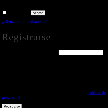
Recuérdame
Acceso
¿Olvidaste la contraseña?
Registrarse
Obligatorio
Dirección de correo electrónico
*
Se enviará un enlace a tu dirección de correo electrónico
para establecer una nueva contraseña.
Tus datos personales se utilizarán para procesar tu pedido,
mejorar tu experiencia en esta web, gestionar el acceso a tu
cuenta y otros propósitos descritos en nuestra
política de
privacidad
.
Registrarse