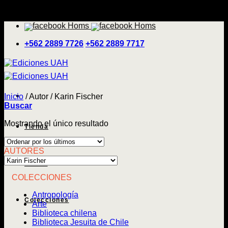
Saltar
'
al
contenido
+562 2889 7726
+562 2889 7717
Inicio
/
Autor
/
Karin Fischer
Buscar
Mostrando el único resultado
Tienda
AUTORES
Temas
COLECCIONES
Antropología
Colecciones
Arte
Biblioteca chilena
Biblioteca Jesuita de Chile