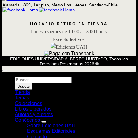
Alameda 1869, 1er piso, Metro Los Héroes. Santiago-Chile.
HORARIO RETIRO EN TIENDA
Lunes a viernes de 10:00 a 18:00 horas.
Excepto festivos.
EDICIONES UNIVERSIDAD ALBERTO HURTADO, Todos los
Derechos Reservados 2026 ®
Búsqueda
de
Buscar
Libros
Tienda
Temas
Colecciones
Libros Liberados
Autoras y autores
Conócenos
Sobre Ediciones UAH
Esquemas Editoriales
Contacto