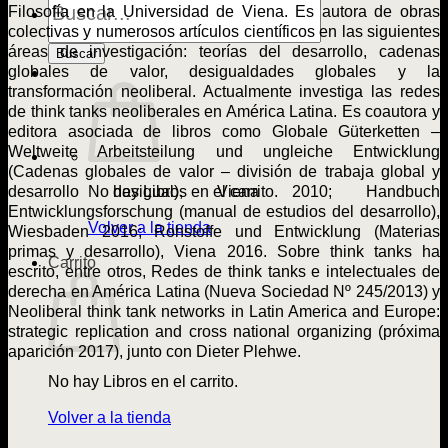
de
Filosofía en la Universidad de Viena. Es autora de obras
Libros
colectivas y numerosos artículos científicos en las siguientes
áreas de investigación: teorías del desarrollo, cadenas
Buscar
globales de valor, desigualdades globales y la
transformación neoliberal. Actualmente investiga las redes
de think tanks neoliberales en América Latina. Es coautora y
editora asociada de libros como Globale Güterketten –
Weltweite Arbeitsteilung und ungleiche Entwicklung
(Cadenas globales de valor – división de trabaja global y
desarrollo desigual), Viena 2010; Handbuch
No hay Libros en el carrito.
Entwicklungsforschung (manual de estudios del desarrollo),
Volver a la tienda
Wiesbaden 2016; Rohstoffe und Entwicklung (Materias
primas y desarrollo), Viena 2016. Sobre think tanks ha
Carrito
escrito, entre otros, Redes de think tanks e intelectuales de
derecha en América Latina (Nueva Sociedad Nº 245/2013) y
Neoliberal think tank networks in Latin America and Europe:
strategic replication and cross national organizing (próxima
aparición 2017), junto con Dieter Plehwe.
No hay Libros en el carrito.
Volver a la tienda