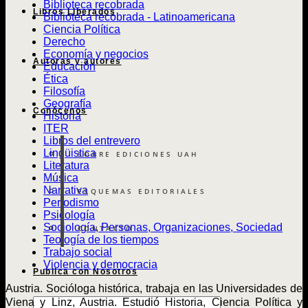
Biblioteca recobrada
Libros Liberados
Biblioteca recobrada - Latinoamericana
Ciencia Política
Derecho
Economía y negocios
Autoras y autores
Educación
Ética
Filosofía
Geografía
Conócenos
Historia
ITER
Libros del entrevero
Lingüistica
SOBRE EDICIONES UAH
Literatura
Música
Narrativa
ESQUEMAS EDITORIALES
Periodismo
Psicología
Sociología, Personas, Organizaciones, Sociedad
CONTACTO
Teología de los tiempos
Trabajo social
Violencia y democracia
Publica con Nosotros
Austria. Socióloga histórica, trabaja en las Universidades de
Búsqueda
Viena y Linz, Austria. Estudió Historia, Ciencia Política y