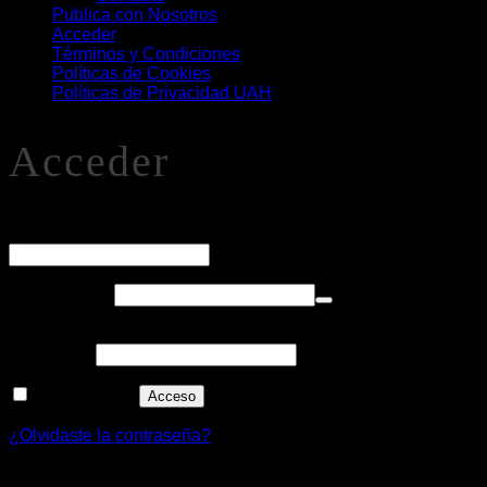
Publica con Nosotros
Acceder
Términos y Condiciones
Políticas de Cookies
Políticas de Privacidad UAH
Acceder
O
Nombre de usuario o correo electrónico
*
Obligatorio
Contraseña
*
Alternative:
Recuérdame
Acceso
¿Olvidaste la contraseña?