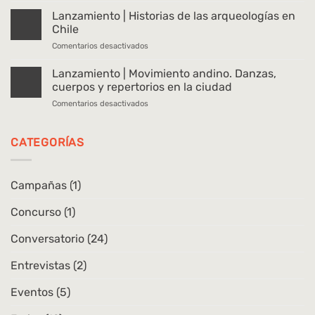
|
Lanzamiento | Historias de las arqueologías en
Ven
Chile
y
en
Comentarios desactivados
sígueme.
Lanzamiento
Memorias
|
Lanzamiento | Movimiento andino. Danzas,
de
Historias
un
cuerpos y repertorios en la ciudad
de
caminante
en
Comentarios desactivados
las
Lanzamiento
arqueologías
|
en
Movimiento
CATEGORÍAS
Chile
andino.
Danzas,
cuerpos
Campañas
(1)
y
repertorios
Concurso
(1)
en
la
ciudad
Conversatorio
(24)
Entrevistas
(2)
Eventos
(5)