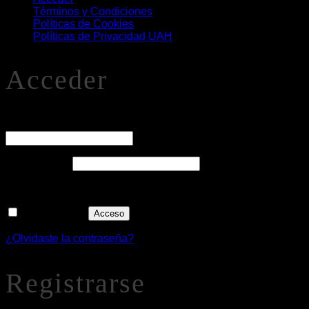
Términos y Condiciones
Políticas de Cookies
Políticas de Privacidad UAH
Acceder
O
Nombre de usuario o correo electrónico
*
Obligatorio
Contraseña
*
Recuérdame
Acceso
¿Olvidaste la contraseña?
Registrarse