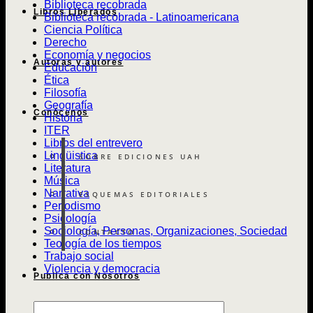
Biblioteca recobrada
Libros Liberados
Biblioteca recobrada - Latinoamericana
Ciencia Política
Derecho
Economía y negocios
Autoras y autores
Educación
Ética
Filosofía
Geografía
Conócenos
Historia
ITER
Libros del entrevero
Lingüistica
SOBRE EDICIONES UAH
Literatura
Música
Narrativa
ESQUEMAS EDITORIALES
Periodismo
Psicología
Sociología, Personas, Organizaciones, Sociedad
CONTACTO
Teología de los tiempos
Trabajo social
Violencia y democracia
Publica con Nosotros
Búsqueda