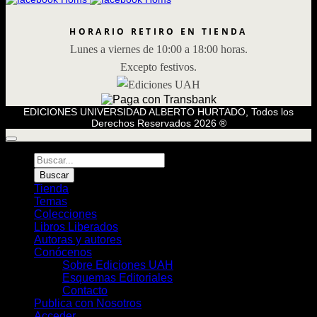
HORARIO RETIRO EN TIENDA
Lunes a viernes de 10:00 a 18:00 horas.
Excepto festivos.
EDICIONES UNIVERSIDAD ALBERTO HURTADO, Todos los
Derechos Reservados 2026 ®
Búsqueda
de
Buscar
Libros
Tienda
Temas
Colecciones
Libros Liberados
Autoras y autores
Conócenos
Sobre Ediciones UAH
Esquemas Editoriales
Contacto
Publica con Nosotros
Acceder