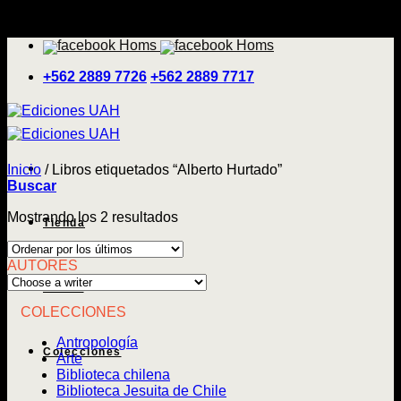
Saltar
'
al
contenido
+562 2889 7726
+562 2889 7717
Inicio
/
Libros etiquetados “Alberto Hurtado”
Buscar
Ordenado
Mostrando los 2 resultados
Tienda
por
los
AUTORES
últimos
Temas
COLECCIONES
Antropología
Colecciones
Arte
Biblioteca chilena
Biblioteca Jesuita de Chile