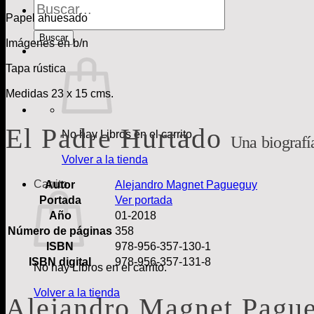
de
Papel ahuesado
Libros
Buscar
Imágenes en b/n
Tapa rústica
Medidas 23 x 15 cms.
El Padre Hurtado
No hay Libros en el carrito.
Una biografí
Volver a la tienda
Carrito
Autor
Alejandro Magnet Pagueguy
Portada
Ver portada
Año
01-2018
Número de páginas
358
ISBN
978-956-357-130-1
ISBN digital
978-956-357-131-8
No hay Libros en el carrito.
Volver a la tienda
Alejandro Magnet Pagu