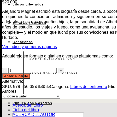
$
20.000
Libros Liberados
Alejandro Magnet escribió esta biografía desde cerca, a pocos
en quienes lo conocieron, admiraron y siguieron en su corta 
adelante a sus dos pequeños hijos, la personalidad de Albert
Autoras y autores
años de estudio, los viajes y luego, como una avalancha, su
compleja— y el modo en que luchó por sus convicciones es re
Hurtado.
Conócenos
Ver índice y primeras páginas
Adquiérelo en formato digital en diversas plataformas como:
SOBRE EDICIONES UAH
El
ESQUEMAS EDITORIALES
Padre
Añadir al carrito
Hurtado
Alternative:
cantidad
SKU:
978-956-357-130-1
Categoría:
Libros del entrevero
Etiq
CONTACTO
Autores
Publica con Nosotros
Acerca del Libro
Ficha del libro
ACERCA DEL AUTOR
Búsqueda