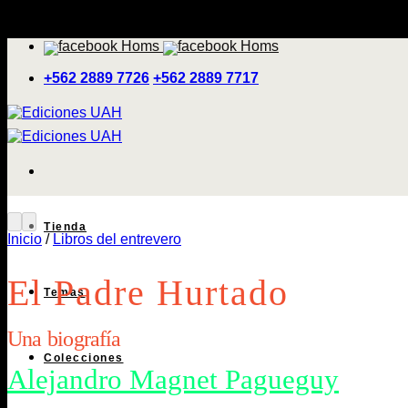
Saltar
'
al
contenido
+562 2889 7726
+562 2889 7717
Tienda
Inicio
/
Libros del entrevero
El Padre Hurtado
Temas
Una biografía
Colecciones
Alejandro Magnet Pagueguy