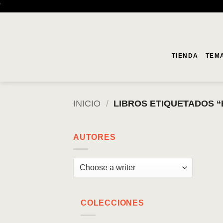
Saltar
'
al
contenido
TIENDA
TEM
INICIO
/
LIBROS ETIQUETADOS “
AUTORES
COLECCIONES