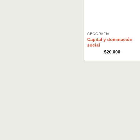
GEOGRAFÍA
Capital y dominación
social
$
20.000