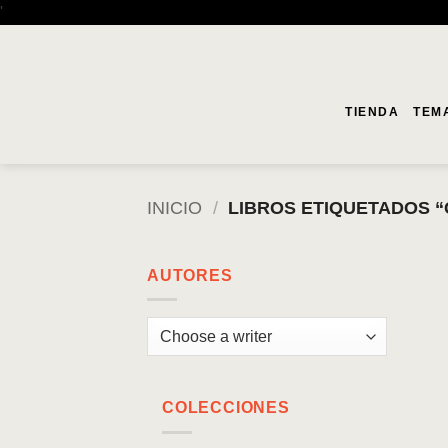
Saltar
'
al
contenido
TIENDA
TEM
INICIO
/
LIBROS ETIQUETADOS “
AUTORES
COLECCIONES