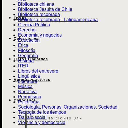
Biblioteca chilena
Biblioteca Jesuita de Chile
Biblioteca recobrada
Temas
Biblioteca recobrada - Latinoamericana
Ciencia Política
Derecho
Economía y negocios
Colecciones
Educación
Ética
Filosofía
Geografía
Libros Liberados
Historia
ITER
Libros del entrevero
Lingüistica
Autoras y autores
Literatura
Música
Narrativa
Periodismo
Conócenos
Psicología
Sociología, Personas, Organizaciones, Sociedad
Teología de los tiempos
Trabajo social
SOBRE EDICIONES UAH
Violencia y democracia