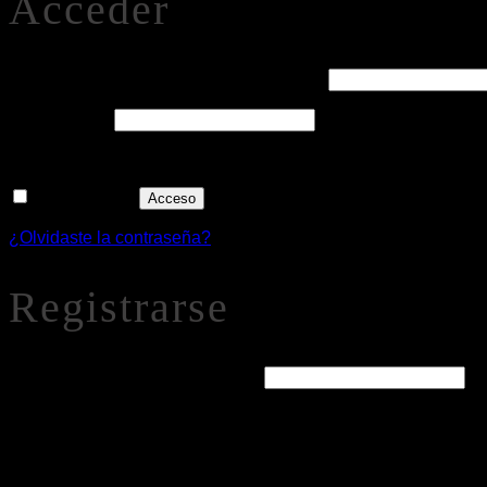
Acceder
Obligatorio
Nombre de usuario o correo electrónico
*
Obligatorio
Contraseña
*
Recuérdame
Acceso
¿Olvidaste la contraseña?
Registrarse
Obligatorio
Dirección de correo electrónico
*
Se enviará un enlace a tu dirección de correo electrónico par