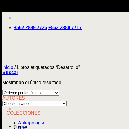
Saltar
'
al
contenido
+562 2889 7726
+562 2889 7717
Inicio
/
Libros etiquetados “Desarrollo”
Buscar
Mostrando el único resultado
AUTORES
COLECCIONES
Antropología
Tienda
Arte