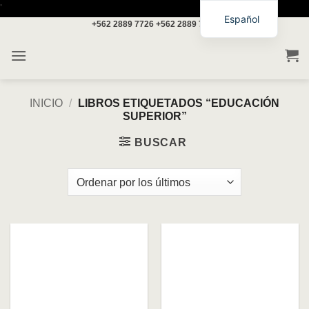
Saltar
'
Español
+562 2889 7726
+562 2889 7717
al
contenido
INICIO
/
LIBROS ETIQUETADOS “EDUCACIÓN
SUPERIOR”
BUSCAR