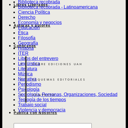
Biblioteca recobrada
Libros Liberados
Biblioteca recobrada - Latinoamericana
Ciencia Política
Derecho
Economía y negocios
Autoras y autores
Educación
Ética
Filosofía
Geografía
Conócenos
Historia
ITER
Libros del entrevero
Lingüistica
SOBRE EDICIONES UAH
Literatura
Música
Narrativa
ESQUEMAS EDITORIALES
Periodismo
Psicología
Sociología, Personas, Organizaciones, Sociedad
CONTACTO
Teología de los tiempos
Trabajo social
Violencia y democracia
Publica con Nosotros
Búsqueda