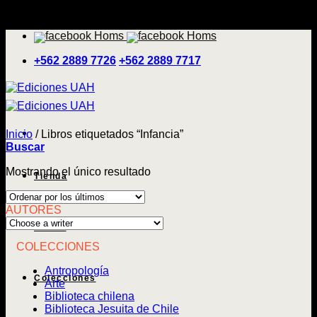
Saltar
'
al
contenido
+562 2889 7726
+562 2889 7717
Inicio
/
Libros etiquetados “Infancia”
Buscar
Mostrando el único resultado
Tienda
AUTORES
Temas
COLECCIONES
Antropología
Colecciones
Arte
Biblioteca chilena
Biblioteca Jesuita de Chile