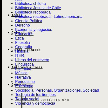
Biblioteca chilena
Biblioteca Jesuita de Chile
Biblioteca recobrada
Temas
Biblioteca recobrada - Latinoamericana
Ciencia Política
Derecho
Economía y negocios
Colecciones
Educación
Ética
Filosofía
Geografía
Libros Liberados
Historia
ITER
Libros del entrevero
Lingüistica
Autoras y autores
Literatura
Música
Narrativa
Periodismo
Conócenos
Psicología
Sociología, Personas, Organizaciones, Sociedad
Teología de los tiempos
Trabajo social
SOBRE EDICIONES UAH
Violencia y democracia