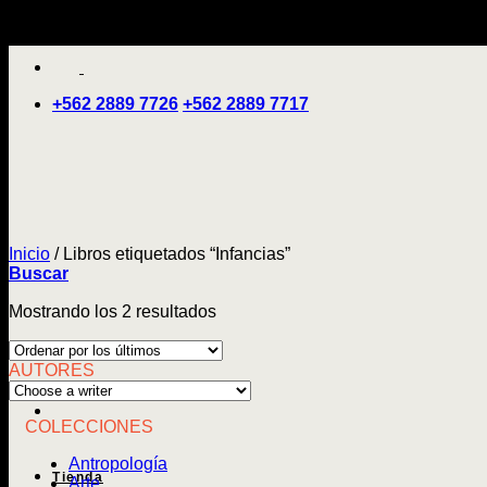
Saltar
'
al
contenido
+562 2889 7726
+562 2889 7717
Inicio
/
Libros etiquetados “Infancias”
Buscar
Ordenado
Mostrando los 2 resultados
por
los
AUTORES
últimos
COLECCIONES
Antropología
Tienda
Arte