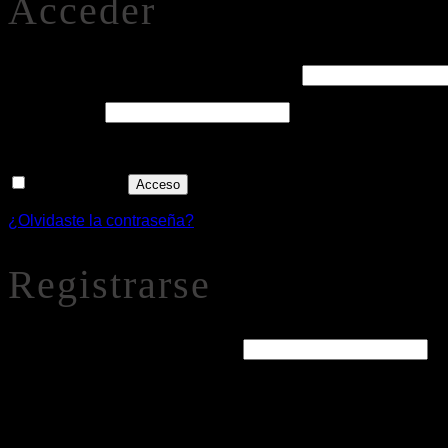
Acceder
Obligatorio
Nombre de usuario o correo electrónico
*
Obligatorio
Contraseña
*
Recuérdame
Acceso
¿Olvidaste la contraseña?
Registrarse
Obligatorio
Dirección de correo electrónico
*
Se enviará un enlace a tu dirección de correo electrónico par