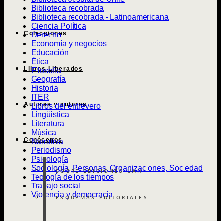
Biblioteca recobrada
Biblioteca recobrada - Latinoamericana
Ciencia Política
Colecciones
Derecho
Economía y negocios
Educación
Ética
Libros Liberados
Filosofía
Geografía
Historia
ITER
Autoras y autores
Libros del entrevero
Lingüistica
Literatura
Música
Conócenos
Narrativa
Periodismo
Psicología
Sociología, Personas, Organizaciones, Sociedad
SOBRE EDICIONES UAH
Teología de los tiempos
Trabajo social
Violencia y democracia
ESQUEMAS EDITORIALES