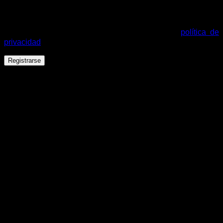
Tus datos personales se utilizarán para procesar tu pedido,
mejorar tu experiencia en esta web, gestionar el acceso a tu
cuenta y otros propósitos descritos en nuestra
política de
privacidad
.
Registrarse
Español