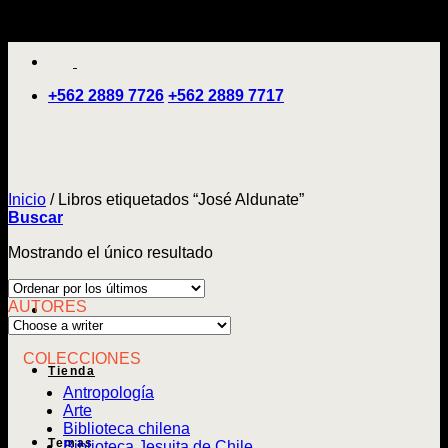
Saltar
'
al
contenido
+562 2889 7726
+562 2889 7717
Inicio
/
Libros etiquetados “José Aldunate”
Buscar
Mostrando el único resultado
AUTORES
COLECCIONES
Tienda
Antropología
Arte
Biblioteca chilena
Temas
Biblioteca Jesuita de Chile