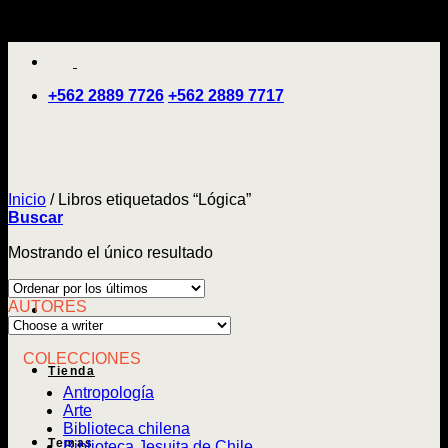
Saltar
'
al
contenido
+562 2889 7726
+562 2889 7717
Inicio
/
Libros etiquetados “Lógica”
Buscar
Mostrando el único resultado
AUTORES
COLECCIONES
Tienda
Antropología
Arte
Biblioteca chilena
Temas
Biblioteca Jesuita de Chile