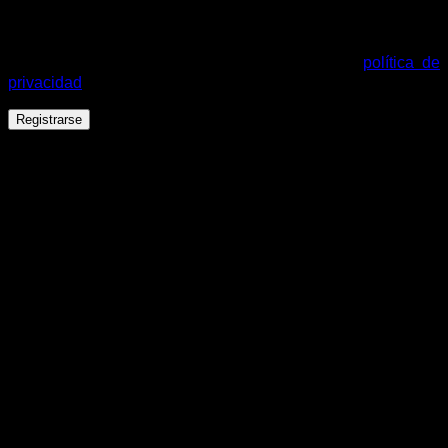
Tus datos personales se utilizarán para procesar tu pedido,
mejorar tu experiencia en esta web, gestionar el acceso a tu
cuenta y otros propósitos descritos en nuestra
política de
privacidad
.
Registrarse
Español