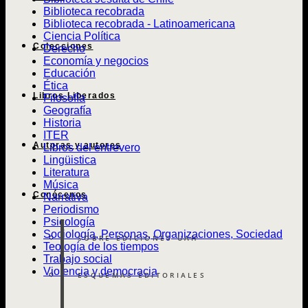
Biblioteca recobrada
Biblioteca recobrada - Latinoamericana
Ciencia Política
Colecciones
Derecho
Economía y negocios
Educación
Ética
Libros Liberados
Filosofía
Geografía
Historia
ITER
Autoras y autores
Libros del entrevero
Lingüistica
Literatura
Música
Conócenos
Narrativa
Periodismo
Psicología
Sociología, Personas, Organizaciones, Sociedad
SOBRE EDICIONES UAH
Teología de los tiempos
Trabajo social
Violencia y democracia
ESQUEMAS EDITORIALES