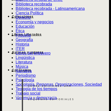
Biblioteca recobrada
Biblioteca recobrada - Latinoamericana
Ciencia Política
Colecciones
Derecho
Economía y negocios
Educación
Ética
Libros Liberados
Filosofía
Geografía
Historia
ITER
Autoras y autores
Libros del entrevero
Lingüistica
Literatura
Música
Conócenos
Narrativa
Periodismo
Psicología
Sociología, Personas, Organizaciones, Sociedad
SOBRE EDICIONES UAH
Teología de los tiempos
Trabajo social
Violencia y democracia
ESQUEMAS EDITORIALES