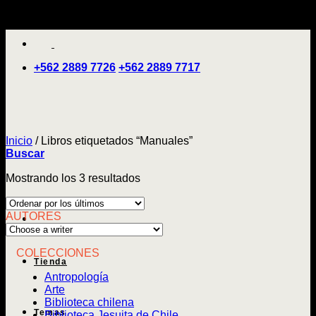
Saltar
'
al
contenido
+562 2889 7726
+562 2889 7717
Inicio
/
Libros etiquetados “Manuales”
Buscar
Ordenado
Mostrando los 3 resultados
por
los
AUTORES
últimos
COLECCIONES
Tienda
Antropología
Arte
Biblioteca chilena
Temas
Biblioteca Jesuita de Chile