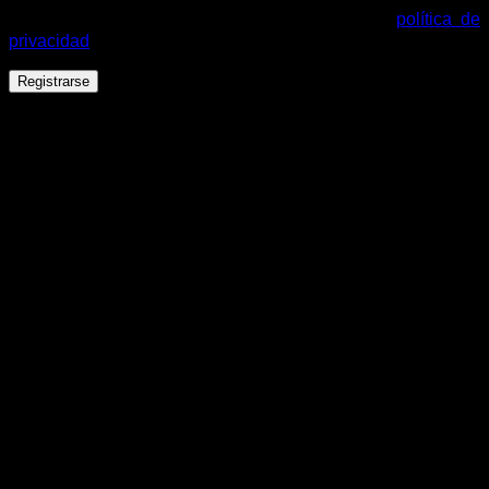
cuenta y otros propósitos descritos en nuestra
política de
privacidad
.
Registrarse
Español