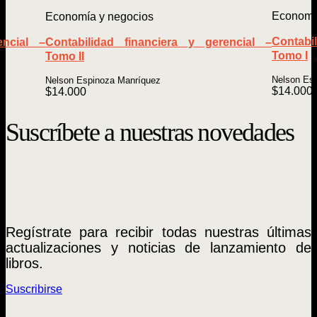
Economí
Economía y negocios
Contabi
encial –
Contabilidad financiera y gerencial –
Tomo I
Tomo II
Nelson Es
Nelson Espinoza Manríquez
$
14.000
$
14.000
Suscríbete a nuestras novedades
Regístrate para recibir todas nuestras últimas
actualizaciones y noticias de lanzamiento de
libros.
Suscribirse