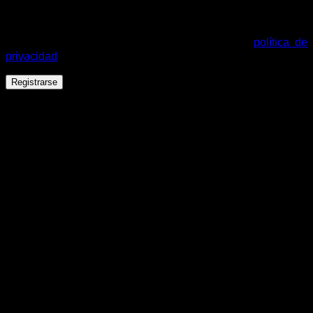
Tus datos personales se utilizarán para procesar tu pedido,
mejorar tu experiencia en esta web, gestionar el acceso a tu
cuenta y otros propósitos descritos en nuestra
política de
privacidad
.
Registrarse
Español