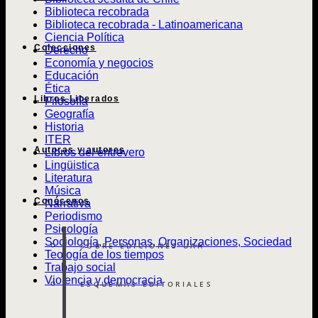
Biblioteca recobrada
Biblioteca recobrada - Latinoamericana
Ciencia Política
Colecciones
Derecho
Economía y negocios
Educación
Ética
Libros Liberados
Filosofía
Geografía
Historia
ITER
Autoras y autores
Libros del entrevero
Lingüistica
Literatura
Música
Conócenos
Narrativa
Periodismo
Psicología
Sociología, Personas, Organizaciones, Sociedad
SOBRE EDICIONES UAH
Teología de los tiempos
Trabajo social
Violencia y democracia
ESQUEMAS EDITORIALES