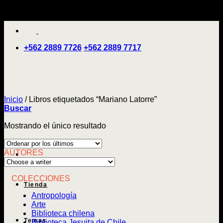
Saltar
'
al
contenido
+562 2889 7726
+562 2889 7717
Inicio
/
Libros etiquetados “Mariano Latorre”
Buscar
Mostrando el único resultado
AUTORES
COLECCIONES
Tienda
Antropología
Arte
Biblioteca chilena
Temas
Biblioteca Jesuita de Chile