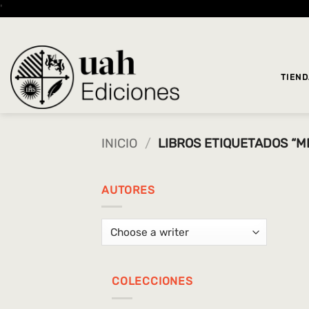
Saltar
'
al
contenido
TIEN
INICIO
/
LIBROS ETIQUETADOS “M
AUTORES
COLECCIONES