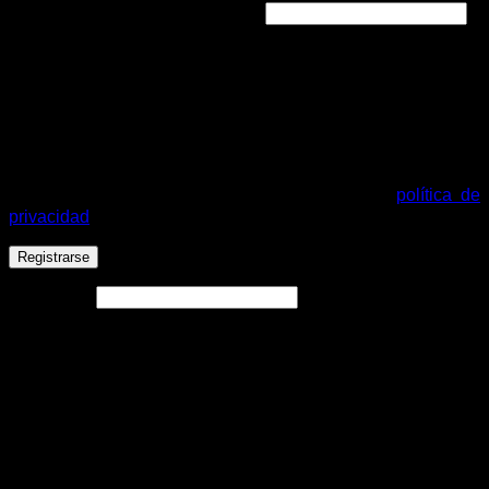
Obligatorio
Dirección de correo electrónico
*
Se enviará un enlace a tu dirección de correo electrónico
para establecer una nueva contraseña.
Tus datos personales se utilizarán para procesar tu pedido,
mejorar tu experiencia en esta web, gestionar el acceso a tu
cuenta y otros propósitos descritos en nuestra
política de
privacidad
.
Registrarse
Alternative:
Español