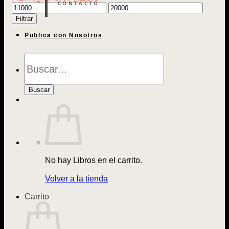
CONTACTO
Precio
Precio
mínimo
máximo
Filtrar
Publica con Nosotros
Búsqueda
de
Libros
Buscar
No hay Libros en el carrito.
Volver a la tienda
Carrito