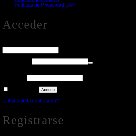
Políticas de Privacidad UAH
Acceder
O
Nombre de usuario o correo electrónico
*
Obligatorio
Contraseña
*
Alternative:
Recuérdame
Acceso
¿Olvidaste la contraseña?
Registrarse