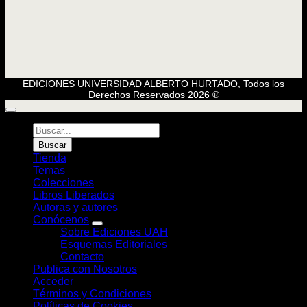
EDICIONES UNIVERSIDAD ALBERTO HURTADO, Todos los
Derechos Reservados 2026 ®
Búsqueda
de
Buscar
Libros
Tienda
Temas
Colecciones
Libros Liberados
Autoras y autores
Conócenos
Sobre Ediciones UAH
Esquemas Editoriales
Contacto
Publica con Nosotros
Acceder
Términos y Condiciones
Políticas de Cookies