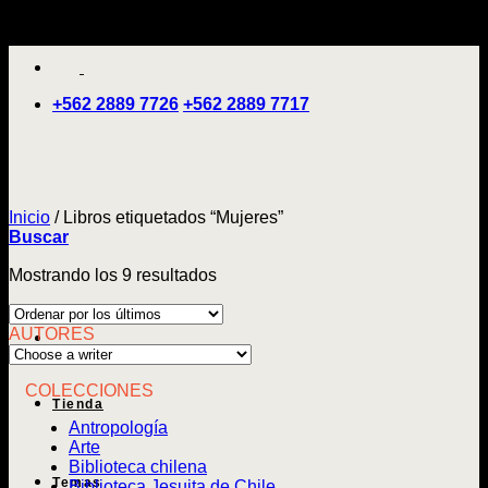
Saltar
'
al
contenido
+562 2889 7726
+562 2889 7717
Inicio
/
Libros etiquetados “Mujeres”
Buscar
Ordenado
Mostrando los 9 resultados
por
los
AUTORES
últimos
COLECCIONES
Tienda
Antropología
Arte
Biblioteca chilena
Temas
Biblioteca Jesuita de Chile