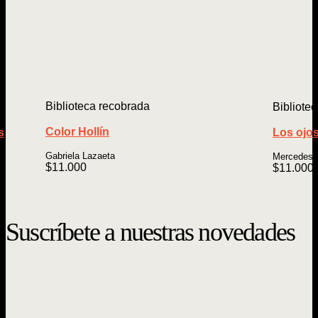
Biblioteca recobrada
Bibliote
Color Hollín
s
Los ojo
Gabriela Lazaeta
Mercedes V
$
11.000
$
11.000
Suscríbete a nuestras novedades