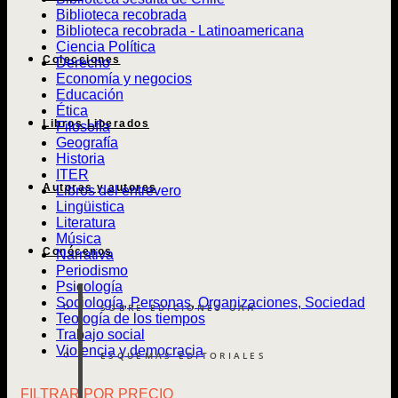
Biblioteca recobrada
Biblioteca recobrada - Latinoamericana
Ciencia Política
Colecciones
Derecho
Economía y negocios
Educación
Ética
Libros Liberados
Filosofía
Geografía
Historia
ITER
Autoras y autores
Libros del entrevero
Lingüistica
Literatura
Música
Conócenos
Narrativa
Periodismo
Psicología
Sociología, Personas, Organizaciones, Sociedad
SOBRE EDICIONES UAH
Teología de los tiempos
Trabajo social
Violencia y democracia
ESQUEMAS EDITORIALES
FILTRAR POR PRECIO