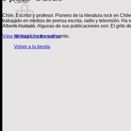
Carrito
Chile. Escritor y profesor. Pionero de la literatura rock en Ch
trabajado en medios de prensa escrita, radio y televisión. H
Alberto Hurtado. Algunas de sus publicaciones son: El grito de
No hay Libros en el carrito.
View all books by the author
Volver a la tienda