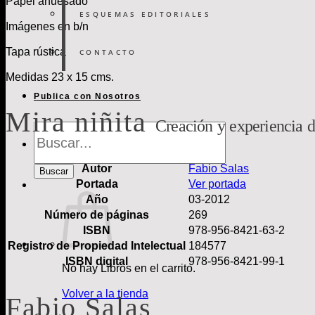
Papel ahuesado
ESQUEMAS EDITORIALES
Imágenes en b/n
Tapa rústica
CONTACTO
Medidas 23 x 15 cms.
Publica con Nosotros
Mira niñita
Creación y experiencia d
Búsqueda
de
Libros
Autor
Fabio Salas
Buscar
Portada
Ver portada
Año
03-2012
Número de páginas
269
ISBN
978-956-8421-63-2
Registro de Propiedad Intelectual
184577
ISBN digital
978-956-8421-99-1
No hay Libros en el carrito.
Volver a la tienda
Fabio Salas