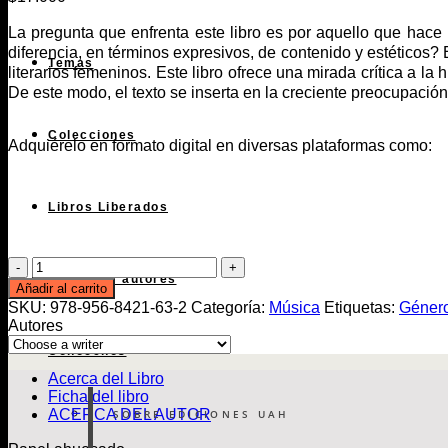
La pregunta que enfrenta este libro es por aquello que hace 
diferencia, en términos expresivos, de contenido y estéticos? 
Temas
literarios femeninos. Este libro ofrece una mirada crítica a l
De este modo, el texto se inserta en la creciente preocupación 
Colecciones
Adquiérelo en formato digital en diversas plataformas como:
Libros Liberados
Mira
Autoras y autores
niñita
Añadir al carrito
cantidad
SKU:
978-956-8421-63-2
Categoría:
Música
Etiquetas:
Géner
Autores
Conócenos
Acerca del Libro
Ficha del libro
ACERCA DEL AUTOR
SOBRE EDICIONES UAH