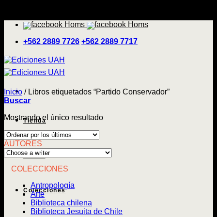
Saltar
'
al
contenido
+562 2889 7726
+562 2889 7717
Inicio
/
Libros etiquetados “Partido Conservador”
Buscar
Mostrando el único resultado
Tienda
AUTORES
Temas
COLECCIONES
Antropología
Colecciones
Arte
Biblioteca chilena
Biblioteca Jesuita de Chile