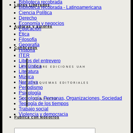
Biblioteca recobrada
Libros Liberados
Biblioteca recobrada - Latinoamericana
Ciencia Política
Derecho
Economía y negocios
Autoras y autores
Educación
Ética
Filosofía
Geografía
Conócenos
Historia
ITER
Libros del entrevero
Lingüistica
SOBRE EDICIONES UAH
Literatura
Música
Narrativa
ESQUEMAS EDITORIALES
Periodismo
Psicología
Sociología, Personas, Organizaciones, Sociedad
CONTACTO
Teología de los tiempos
Trabajo social
Violencia y democracia
Publica con Nosotros
Búsqueda