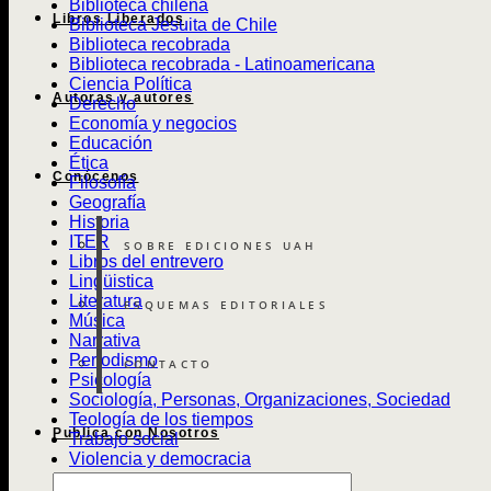
Biblioteca chilena
Libros Liberados
Biblioteca Jesuita de Chile
Biblioteca recobrada
Biblioteca recobrada - Latinoamericana
Ciencia Política
Autoras y autores
Derecho
Economía y negocios
Educación
Ética
Conócenos
Filosofía
Geografía
Historia
ITER
SOBRE EDICIONES UAH
Libros del entrevero
Lingüistica
Literatura
ESQUEMAS EDITORIALES
Música
Narrativa
Periodismo
CONTACTO
Psicología
Sociología, Personas, Organizaciones, Sociedad
Teología de los tiempos
Publica con Nosotros
Trabajo social
Violencia y democracia
Búsqueda