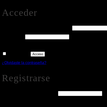
Acceder
Obligatorio
Nombre de usuario o correo electrónico
*
Obligatorio
Contraseña
*
Recuérdame
Acceso
¿Olvidaste la contraseña?
Registrarse
Obligatorio
Dirección de correo electrónico
*
Se enviará un enlace a tu dirección de correo electrónico par