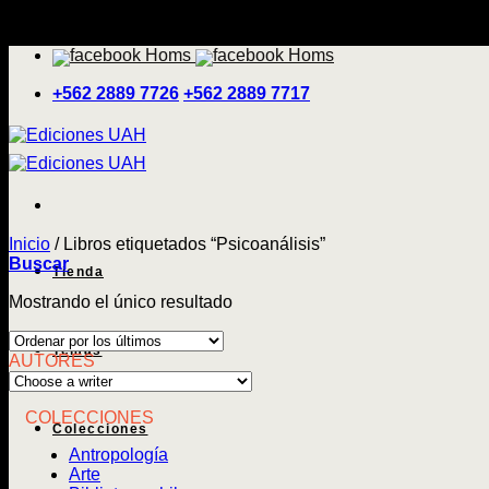
Saltar
'
al
contenido
+562 2889 7726
+562 2889 7717
Inicio
/
Libros etiquetados “Psicoanálisis”
Buscar
Tienda
Mostrando el único resultado
Temas
AUTORES
COLECCIONES
Colecciones
Antropología
Arte