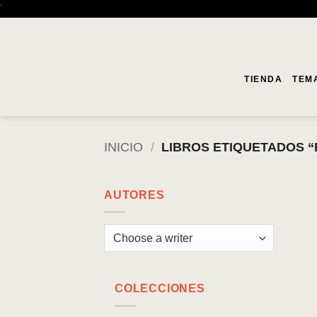
Saltar
'
al
contenido
TIENDA
TEM
INICIO
/
LIBROS ETIQUETADOS “
AUTORES
COLECCIONES