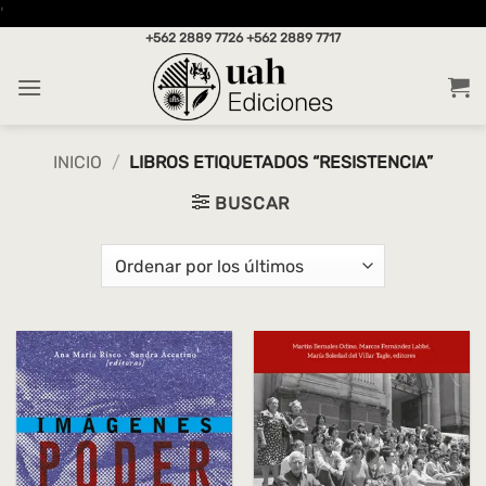
Saltar
'
al
+562 2889 7726
+562 2889 7717
contenido
INICIO
/
LIBROS ETIQUETADOS “RESISTENCIA”
BUSCAR