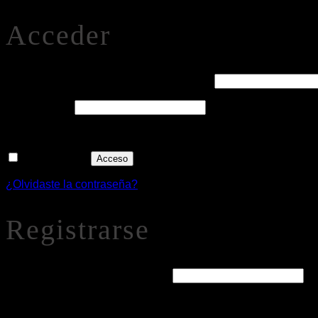
Acceder
Obligatorio
Nombre de usuario o correo electrónico
*
Obligatorio
Contraseña
*
Recuérdame
Acceso
¿Olvidaste la contraseña?
Registrarse
Obligatorio
Dirección de correo electrónico
*
Se enviará un enlace a tu dirección de correo electrónico par