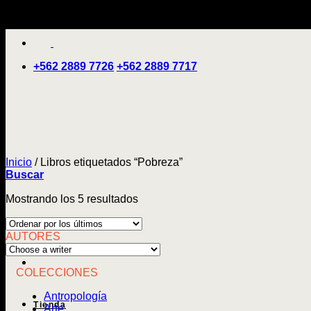
Saltar
'
al
contenido
+562 2889 7726
+562 2889 7717
Inicio
/
Libros etiquetados “Pobreza”
Buscar
Ordenado
Mostrando los 5 resultados
por
los
AUTORES
últimos
COLECCIONES
Antropología
Tienda
Arte