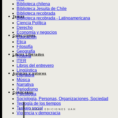
Biblioteca chilena
Biblioteca Jesuita de Chile
Biblioteca recobrada
Temas
Biblioteca recobrada - Latinoamericana
Ciencia Política
Derecho
Economía y negocios
Colecciones
Educación
Ética
Filosofía
Geografía
Libros Liberados
Historia
ITER
Libros del entrevero
Lingüistica
Autoras y autores
Literatura
Música
Narrativa
Periodismo
Conócenos
Psicología
Sociología, Personas, Organizaciones, Sociedad
Teología de los tiempos
Trabajo social
SOBRE EDICIONES UAH
Violencia y democracia