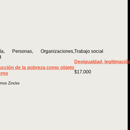
gía, Personas, Organizaciones,
Trabajo social
d
Desigualdad, legitimación
ucción de la pobreza como objeto
$
17.000
erno
amos Zincke