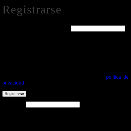
Registrarse
Obligatorio
Dirección de correo electrónico
*
Se enviará un enlace a tu dirección de correo electrónico
para establecer una nueva contraseña.
Tus datos personales se utilizarán para procesar tu pedido,
mejorar tu experiencia en esta web, gestionar el acceso a tu
cuenta y otros propósitos descritos en nuestra
política de
privacidad
.
Registrarse
Alternative:
Español