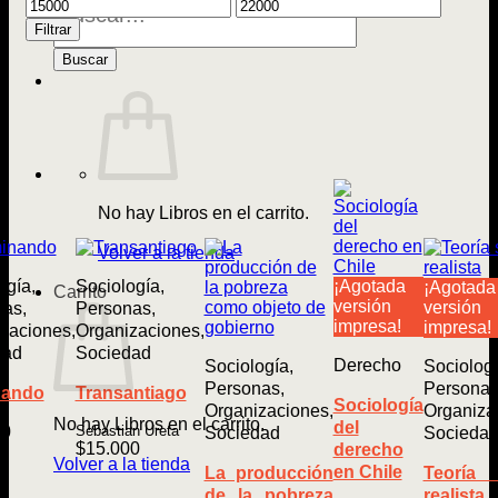
Precio
Precio
de
mínimo
máximo
Libros
Filtrar
Buscar
No hay Libros en el carrito.
Volver a la tienda
¡Agotada
ogía,
Sociología,
¡Agotada
Carrito
versión
versión
as,
Personas,
impresa!
impresa!
zaciones,
Organizaciones,
dad
Sociedad
Derecho
Sociología,
Sociologí
Personas,
Personas
nando
Transantiago
Sociología
Organizaciones,
Organiza
No hay Libros en el carrito.
del
00
Sebastian Ureta
Sociedad
Socieda
$
15.000
derecho
Volver a la tienda
en Chile
La producción
Teoría 
de la pobreza
realista