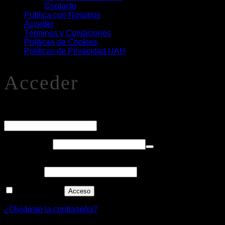
Contacto
Publica con Nosotros
Acceder
Términos y Condiciones
Políticas de Cookies
Políticas de Privacidad UAH
Acceder
O
Nombre de usuario o correo electrónico
*
Obligatorio
Contraseña
*
Alternative:
Recuérdame
Acceso
¿Olvidaste la contraseña?