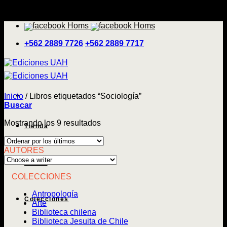
Saltar
'
al
contenido
+562 2889 7726
+562 2889 7717
Inicio
/
Libros etiquetados “Sociología”
Buscar
Ordenado
Mostrando los 9 resultados
Tienda
por
los
AUTORES
últimos
Temas
COLECCIONES
Antropología
Colecciones
Arte
Biblioteca chilena
Biblioteca Jesuita de Chile