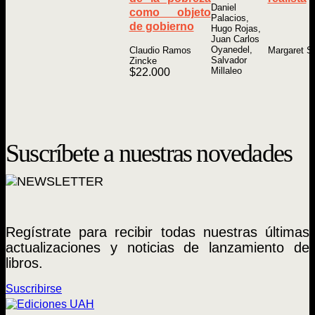
Daniel
como objeto
Palacios,
de gobierno
Hugo Rojas,
Juan Carlos
Oyanedel,
Claudio Ramos
Margaret S.
Salvador
Zincke
Millaleo
$
22.000
Suscríbete a nuestras novedades
Regístrate para recibir todas nuestras últimas
actualizaciones y noticias de lanzamiento de
libros.
Suscribirse