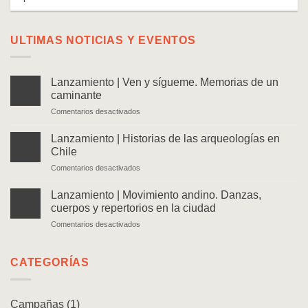
ULTIMAS NOTICIAS Y EVENTOS
Lanzamiento | Ven y sígueme. Memorias de un
caminante
en
Comentarios desactivados
Lanzamiento
|
Lanzamiento | Historias de las arqueologías en
Ven
Chile
y
en
Comentarios desactivados
sígueme.
Lanzamiento
Memorias
|
de
Lanzamiento | Movimiento andino. Danzas,
Historias
un
cuerpos y repertorios en la ciudad
de
caminante
en
Comentarios desactivados
las
Lanzamiento
arqueologías
|
en
Movimiento
CATEGORÍAS
Chile
andino.
Danzas,
cuerpos
Campañas
(1)
y