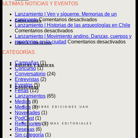
ULTIMAS NOTICIAS Y EVENTOS
Lanzamiento | Ven y sígueme. Memorias de un
en
caminante
Comentarios desactivados
Colecciones
Lanzamiento
Lanzamiento | Historias de las arqueologías en Chile
en
|
Comentarios desactivados
Lanzamiento
Ven
Lanzamiento | Movimiento andino. Danzas, cuerpos y
|
y
en
repertorios en la ciudad
Comentarios desactivados
Libros Liberados
Historias
sígueme.
Lanz
CATEGORÍAS
de
Memorias
|
las
de
Movim
Campañas
(1)
arqueologías
un
andin
Autoras y autores
Concurso
(1)
en
caminante
Danz
Conversatorio
(24)
Chile
cuerp
Entrevistas
(2)
y
Eventos
(5)
reper
Conócenos
Ferias
(12)
en
Lanzamientos
(65)
la
Medios
(8)
ciuda
SOBRE EDICIONES UAH
Medios
(8)
Novedades
(1)
PodCast
(1)
ESQUEMAS EDITORIALES
Reflexiones
(3)
Reseñas
(6)
Sin categoría
(1)