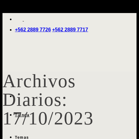
Saltar
'
al
contenido
+562 2889 7726
+562 2889 7717
Archivos
Diarios:
17/10/2023
Tienda
Temas