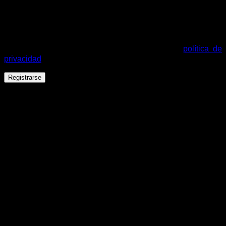
Tus datos personales se utilizarán para procesar tu pedido,
mejorar tu experiencia en esta web, gestionar el acceso a tu
cuenta y otros propósitos descritos en nuestra
política de
privacidad
.
Registrarse
Español