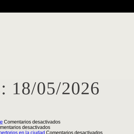
s:
18/05/2026
en
te
Comentarios desactivados
en
Lanzamiento
mentarios desactivados
Lanzamiento
|
en
ertorios en la ciudad
Comentarios desactivados