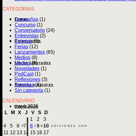
CATEGORÍAS
Campañas
(1)
Temas
Concurso
(1)
Conversatorio
(24)
Entrevistas
(2)
Eventos
(5)
Colecciones
Ferias
(12)
Lanzamientos
(65)
Medios
(8)
Medios
(8)
Libros Liberados
Novedades
(1)
PodCast
(1)
Reflexiones
(3)
Reseñas
(6)
Autoras y autores
Sin categoría
(1)
CALENDARIO
mayo 2026
Conócenos
L
M
X
J
V
S
D
1
2
3
4
5
6
7
8
9
10
SOBRE EDICIONES UAH
11
12
13
14
15
16
17