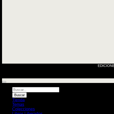
EDICIONE
Búsqueda
de
Buscar
Libros
Tienda
Temas
Colecciones
Libros Liberados