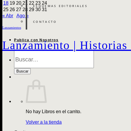
18
19
20
21
22
23
24
ESQUEMAS EDITORIALES
25
26
27
28
29
30
31
« Abr
Ago »
CONTACTO
Lanzamientos
Publica con Nosotros
Lanzamiento | Historias 
Búsqueda
de
Libros
Buscar
No hay Libros en el carrito.
Volver a la tienda