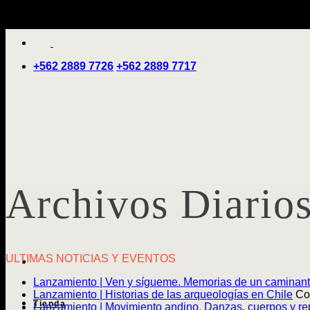
Saltar
'
al
contenido
+562 2889 7726
+562 2889 7717
Archivos Diario
ULTIMAS NOTICIAS Y EVENTOS
Lanzamiento | Ven y sígueme. Memorias de un caminan
Lanzamiento | Historias de las arqueologías en Chile
Co
Tienda
Lanzamiento | Movimiento andino. Danzas, cuerpos y rep