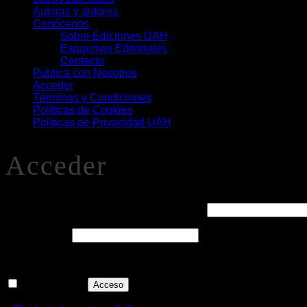
Autoras y autores
Conócenos
Sobre Ediciones UAH
Esquemas Editoriales
Contacto
Publica con Nosotros
Acceder
Términos y Condiciones
Políticas de Cookies
Políticas de Privacidad UAH
Acceder
Obligatorio
Nombre de usuario o correo electrónico
*
Obligatorio
Contraseña
*
Recuérdame
Acceso