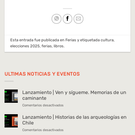
Esta entrada fue publicada en
Ferias
y etiquetada
cultura
,
elecciones 2025
,
ferias
,
libros
.
ULTIMAS NOTICIAS Y EVENTOS
Lanzamiento | Ven y sígueme. Memorias de un
caminante
en
Comentarios desactivados
Lanzamiento
|
Lanzamiento | Historias de las arqueologías en
Ven
Chile
y
en
Comentarios desactivados
sígueme.
Lanzamiento