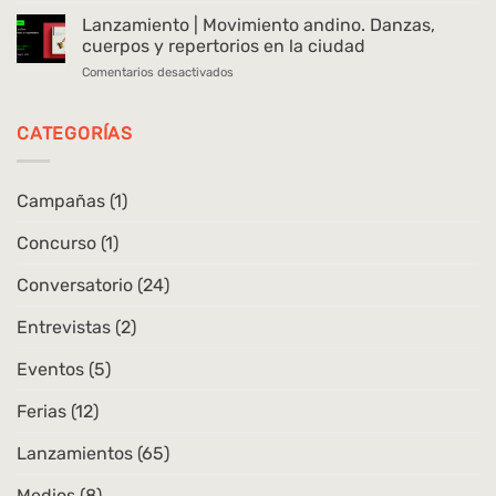
Memorias
|
Lanzamiento | Movimiento andino. Danzas,
de
Historias
un
cuerpos y repertorios en la ciudad
de
caminante
en
Comentarios desactivados
las
Lanzamiento
arqueologías
|
en
Movimiento
CATEGORÍAS
Chile
andino.
Danzas,
cuerpos
Campañas
(1)
y
repertorios
Concurso
(1)
en
la
ciudad
Conversatorio
(24)
Entrevistas
(2)
Eventos
(5)
Ferias
(12)
Lanzamientos
(65)
Medios
(8)