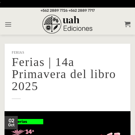
Saltar
'
al
+562 2889 7726
+562 2889 7717
contenido
FERIAS
Ferias | 14a
Primavera del libro
2025
02
Oct