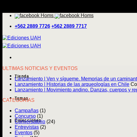
Saltar
'
al
contenido
+562 2889 7726
+562 2889 7717
ULTIMAS NOTICIAS Y EVENTOS
Tienda
Lanzamiento | Ven y sígueme. Memorias de un caminan
Lanzamiento | Historias de las arqueologías en Chile
Co
Lanzamiento | Movimiento andino. Danzas, cuerpos y rep
Temas
CATEGORÍAS
Campañas
(1)
Concurso
(1)
Colecciones
Conversatorio
(24)
Entrevistas
(2)
Eventos
(5)