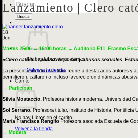
de
Lanzamiento | Clero cat
Libros
Buscar
18
Jun
Martes 25/06
→ 18:00
horas
→ Auditorio E11. Erasmo Esca
No hay Libros en el carrito.
«Clero católico: abuso de poder y abusos sexuales. Estudio
Volver a la tienda
La presentación de este libro reune a destacados autores y a
permitieron, callaron o incluso favorecieron dinámicas abusivas
Carrito
→ Participan
Silvia Mostaccio.
Profesora historia moderna, Universidad Ca
Sol Serrano.
Profesora titular, Instituto de Historia, Pontifici
No hay Libros en el carrito.
María Francisca Rengifo
Profesora asociada Escuela de Gob
Volver a la tienda
→ Modera