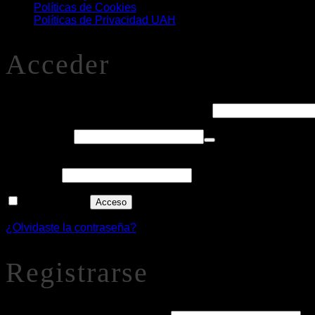
Políticas de Cookies
Políticas de Privacidad UAH
Acceder
Obligatorio
Nombre de usuario o correo electrónico
*
Obligatorio
Contraseña
*
Alternative:
Recuérdame
Acceso
¿Olvidaste la contraseña?
Registrarse