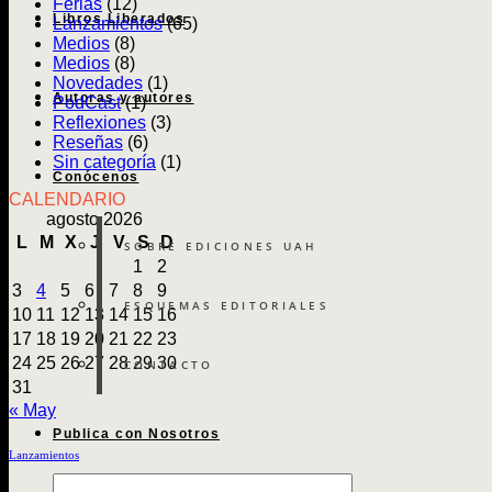
Ferias
(12)
Libros Liberados
Lanzamientos
(65)
Medios
(8)
Medios
(8)
Novedades
(1)
Autoras y autores
PodCast
(1)
Reflexiones
(3)
Reseñas
(6)
Sin categoría
(1)
Conócenos
CALENDARIO
agosto 2026
L
M
X
J
V
S
D
SOBRE EDICIONES UAH
1
2
3
4
5
6
7
8
9
ESQUEMAS EDITORIALES
10
11
12
13
14
15
16
17
18
19
20
21
22
23
24
25
26
27
28
29
30
CONTACTO
31
« May
Publica con Nosotros
Lanzamientos
Búsqueda