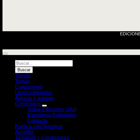
EDICIONE
Búsqueda
de
Buscar
Libros
Tienda
Temas
Colecciones
Libros Liberados
Autoras y autores
Conócenos
Sobre Ediciones UAH
Esquemas Editoriales
Contacto
Publica con Nosotros
Acceder
Términos y Condiciones