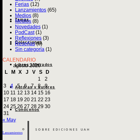
Ferias
(12)
Lanzamientos
(65)
Medios
(8)
Temas
Medios
(8)
Novedades
(1)
PodCast
(1)
Reflexiones
(3)
Colecciones
Reseñas
(6)
Sin categoría
(1)
CALENDARIO
Libros Liberados
agosto 2026
L
M
X
J
V
S
D
1
2
3
4
5
6
7
8
9
Autoras y autores
10
11
12
13
14
15
16
17
18
19
20
21
22
23
24
25
26
27
28
29
30
Conócenos
31
« May
SOBRE EDICIONES UAH
Lanzamientos