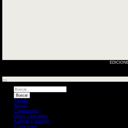
EDICIONE
Búsqueda
de
Buscar
Libros
Tienda
Temas
Colecciones
Libros Liberados
Autoras y autores
Conócenos