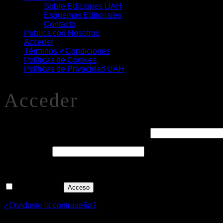
Sobre Ediciones UAH
Esquemas Editoriales
Contacto
Publica con Nosotros
Acceder
Términos y Condiciones
Políticas de Cookies
Políticas de Privacidad UAH
Acceder
Obligatorio
Nombre de usuario o correo electrónico
*
Obligatorio
Contraseña
*
Alternative:
Recuérdame
Acceso
¿Olvidaste la contraseña?