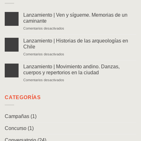
Lanzamiento | Ven y sígueme. Memorias de un
caminante
en
Comentarios desactivados
Lanzamiento
|
Lanzamiento | Historias de las arqueologías en
Ven
Chile
y
en
Comentarios desactivados
sígueme.
Lanzamiento
Memorias
|
de
Lanzamiento | Movimiento andino. Danzas,
Historias
un
cuerpos y repertorios en la ciudad
de
caminante
en
Comentarios desactivados
las
Lanzamiento
arqueologías
|
en
Movimiento
CATEGORÍAS
Chile
andino.
Danzas,
cuerpos
Campañas
(1)
y
repertorios
Concurso
(1)
en
la
ciudad
Conversatorio
(24)