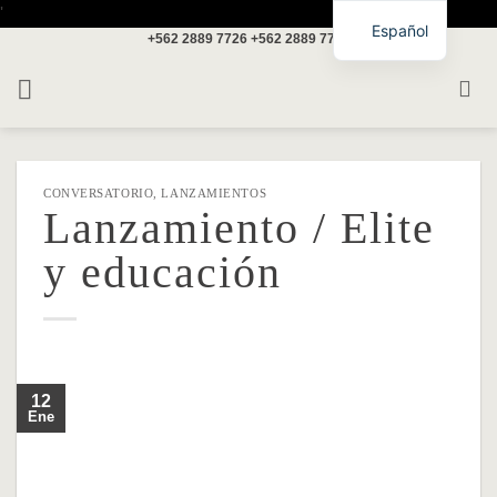
Saltar
'
Español
+562 2889 7726
+562 2889 7717
al
contenido
CONVERSATORIO
,
LANZAMIENTOS
Lanzamiento / Elite
y educación
12
Ene