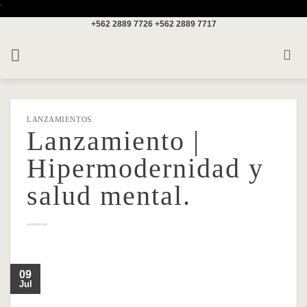
Saltar
'
+562 2889 7726
+562 2889 7717
al
contenido
LANZAMIENTOS
Lanzamiento |
Hipermodernidad y
salud mental.
09
Jul