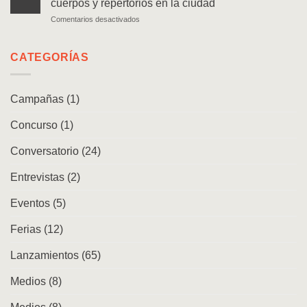
cuerpos y repertorios en la ciudad
de
caminante
en
Comentarios desactivados
las
Lanzamiento
arqueologías
|
en
Movimiento
CATEGORÍAS
Chile
andino.
Danzas,
cuerpos
Campañas
(1)
y
repertorios
Concurso
(1)
en
la
ciudad
Conversatorio
(24)
Entrevistas
(2)
Eventos
(5)
Ferias
(12)
Lanzamientos
(65)
Medios
(8)