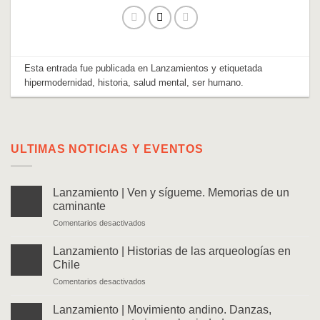
Esta entrada fue publicada en
Lanzamientos
y etiquetada
hipermodernidad
,
historia
,
salud mental
,
ser humano
.
ULTIMAS NOTICIAS Y EVENTOS
Lanzamiento | Ven y sígueme. Memorias de un
caminante
en
Comentarios desactivados
Lanzamiento
|
Lanzamiento | Historias de las arqueologías en
Ven
Chile
y
en
Comentarios desactivados
sígueme.
Lanzamiento
Memorias
|
de
Lanzamiento | Movimiento andino. Danzas,
Historias
un