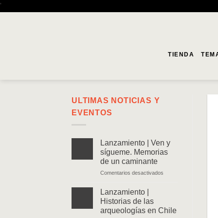
Saltar
'
al
contenido
TIENDA
TEM
ULTIMAS NOTICIAS Y
EVENTOS
Lanzamiento | Ven y
sígueme. Memorias
de un caminante
en
Comentarios desactivados
Lanzamiento
|
Lanzamiento |
Ven
Historias de las
y
arqueologías en Chile
sígueme.