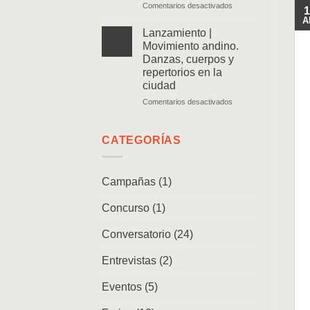
en
Comentarios desactivados
Memorias
1
Lanzamiento
de
A
|
un
Lanzamiento |
Historias
caminante
Movimiento andino.
de
Danzas, cuerpos y
las
repertorios en la
arqueologías
ciudad
en
Chile
en
Comentarios desactivados
Lanzamiento
|
Movimiento
CATEGORÍAS
andino.
Danzas,
cuerpos
Campañas
(1)
y
repertorios
Concurso
(1)
en
la
ciudad
Conversatorio
(24)
Entrevistas
(2)
Eventos
(5)