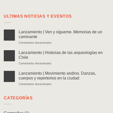
ULTIMAS NOTICIAS Y EVENTOS
Lanzamiento | Ven y sígueme. Memorias de un
caminante
en
Comentarios desactivados
Lanzamiento
|
Lanzamiento | Historias de las arqueologías en
Ven
Chile
y
en
Comentarios desactivados
sígueme.
Lanzamiento
Memorias
|
de
Lanzamiento | Movimiento andino. Danzas,
Historias
un
cuerpos y repertorios en la ciudad
de
caminante
en
Comentarios desactivados
las
Lanzamiento
arqueologías
|
en
Movimiento
CATEGORÍAS
Chile
andino.
Danzas,
cuerpos