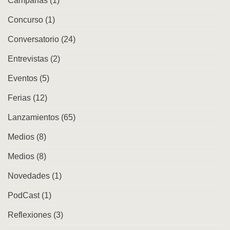
Campañas
(1)
y
repertorios
Concurso
(1)
en
la
ciudad
Conversatorio
(24)
Entrevistas
(2)
Eventos
(5)
Ferias
(12)
Lanzamientos
(65)
Medios
(8)
Medios
(8)
Novedades
(1)
PodCast
(1)
Reflexiones
(3)