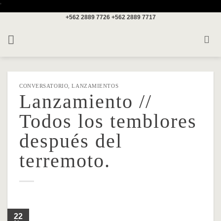
Saltar
'
+562 2889 7726
+562 2889 7717
al
contenido
CONVERSATORIO
,
LANZAMIENTOS
Lanzamiento //
Todos los temblores
después del
terremoto.
22