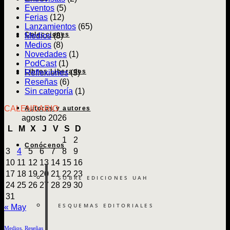
y
Eventos
(5)
reper
Ferias
(12)
en
Lanzamientos
(65)
la
Colecciones
Medios
(8)
ciuda
Medios
(8)
Novedades
(1)
PodCast
(1)
Libros Liberados
Reflexiones
(3)
Reseñas
(6)
Sin categoría
(1)
CALENDARIO
Autoras y autores
agosto 2026
L
M
X
J
V
S
D
1
2
Conócenos
3
4
5
6
7
8
9
10
11
12
13
14
15
16
17
18
19
20
21
22
23
SOBRE EDICIONES UAH
24
25
26
27
28
29
30
31
ESQUEMAS EDITORIALES
« May
Medios
,
Reseñas