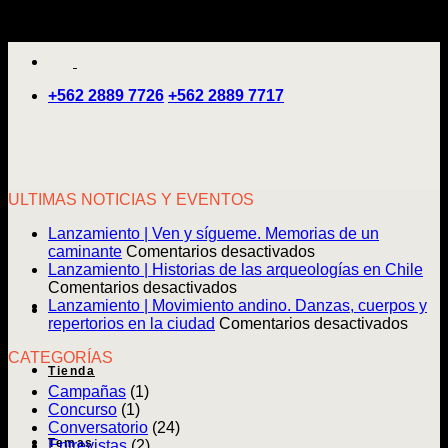
Saltar
'
al
contenido
+562 2889 7726
+562 2889 7717
ULTIMAS NOTICIAS Y EVENTOS
Lanzamiento | Ven y sígueme. Memorias de un
en
caminante
Comentarios desactivados
Lanzamiento
Lanzamiento | Historias de las arqueologías en Chile
en
|
Comentarios desactivados
Lanzamiento
Ven
Lanzamiento | Movimiento andino. Danzas, cuerpos y
|
y
en
repertorios en la ciudad
Comentarios desactivados
Historias
sígueme.
Lanz
CATEGORÍAS
de
Memorias
|
Tienda
las
de
Movim
Campañas
(1)
arqueologías
un
andin
Concurso
(1)
en
caminante
Danz
Conversatorio
(24)
Chile
cuerp
Temas
Entrevistas
(2)