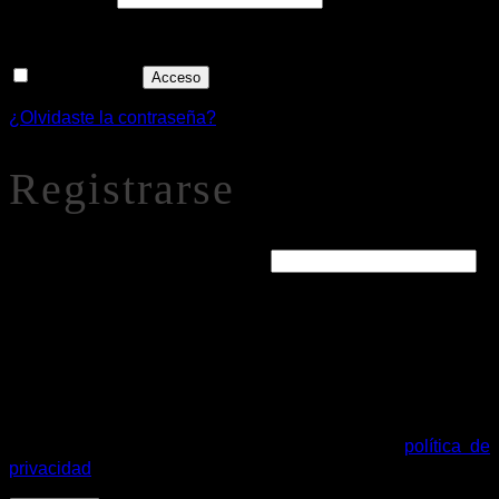
Recuérdame
Acceso
¿Olvidaste la contraseña?
Registrarse
Obligatorio
Dirección de correo electrónico
*
Se enviará un enlace a tu dirección de correo electrónico
para establecer una nueva contraseña.
Tus datos personales se utilizarán para procesar tu pedido,
mejorar tu experiencia en esta web, gestionar el acceso a tu
cuenta y otros propósitos descritos en nuestra
política de
privacidad
.