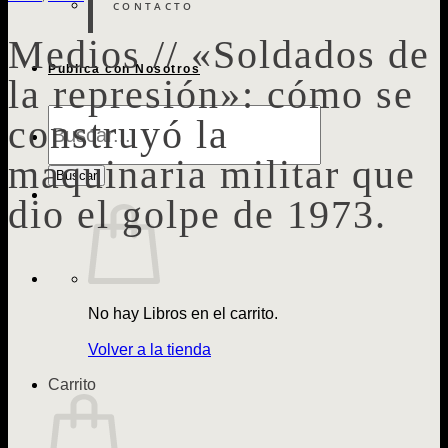
CONTACTO
Medios // «Soldados de
Publica con Nosotros
la represión»: cómo se
Búsqueda
construyó la
de
Libros
maquinaria militar que
Buscar
dio el golpe de 1973.
No hay Libros en el carrito.
Volver a la tienda
Carrito