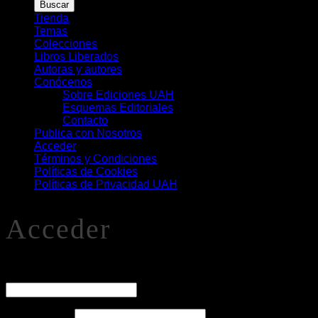
de
Buscar
Libros
Tienda
Temas
Colecciones
Libros Liberados
Autoras y autores
Conócenos
Sobre Ediciones UAH
Esquemas Editoriales
Contacto
Publica con Nosotros
Acceder
Términos y Condiciones
Políticas de Cookies
Políticas de Privacidad UAH
Acceder
O
Nombre de usuario o correo electrónico
*
Obligatorio
Contraseña
*