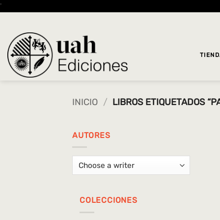
Saltar
'
al
contenido
TIEN
INICIO
/
LIBROS ETIQUETADOS “P
AUTORES
COLECCIONES