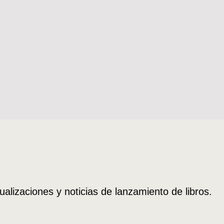
Música
nal
Cinco tonadas para orquesta
Pedro Humberto Allende
$
10.000
ualizaciones y noticias de lanzamiento de libros.