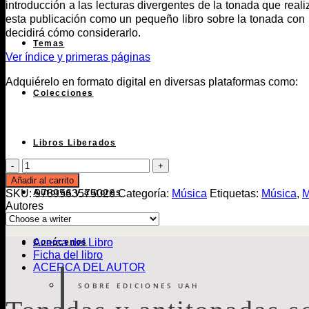
introducción a las lecturas divergentes de la tonada que re
esta publicación como un pequeño libro sobre la tonada con un
decidirá cómo considerarlo.
Temas
Ver índice y primeras páginas
Adquiérelo en formato digital en diversas plataformas como:
Colecciones
Libros Liberados
Tonadas
y
Añadir al carrito
antitonadas
SKU:
9789563575026
Categoría:
Música
Etiquetas:
Música
,
M
Autoras y autores
sobre
Autores
recopilaciones
de
Violeta
Acerca del Libro
Conócenos
Parra
Ficha del libro
cantidad
ACERCA DEL AUTOR
SOBRE EDICIONES UAH