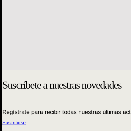
Música
Música
Cuaderno de Oboe
Opera nacio
Diego Villela
Gonzalo Cuadra
$
12.000
$
20.000
Suscríbete a nuestras novedades
Regístrate para recibir todas nuestras últimas act
Suscribirse