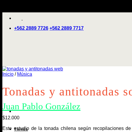
Saltar
'
al
contenido
+562 2889 7726
+562 2889 7717
Inicio
/
Música
Tonadas y antitonadas so
Juan Pablo González
$
12.000
Este estudio de la tonada chilena según recopilaciones d
Tienda