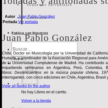
Tonadas y antitonadas so
ESQUEMAS EDITORIALES
Autor
Juan Pablo González
CONTACTO
Portada
Ver portada
Publica con Nosotros
Juan Pablo González
Búsqueda
de
Libros
Chile. Doctor en Musicología por la Universidad de Californi
Hurtado, y coordinador de la Asociación Regional para Améri
Buscar
de la Universidad Complutense de Madrid. Ha contribuido a
impartiendo seminarios en Argentina, Perú, Colombia, 
libros:
Des/encuentros en la música popular chilena, 19
interrogantes,
con cinco ediciones en Chile, Argentina, Brasil
View all books by the author
No hay Libros en el carrito.
Volver a la tienda