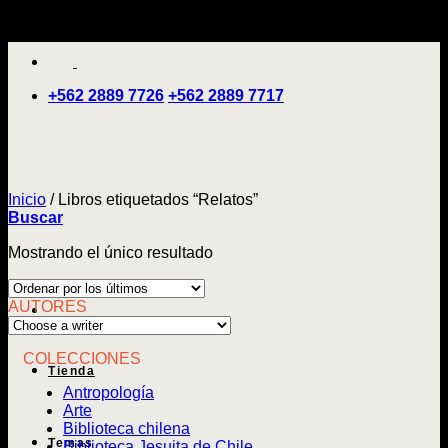
Saltar
'
al
contenido
+562 2889 7726
+562 2889 7717
Inicio
/
Libros etiquetados “Relatos”
Buscar
Mostrando el único resultado
AUTORES
COLECCIONES
Tienda
Antropología
Arte
Biblioteca chilena
Temas
Biblioteca Jesuita de Chile