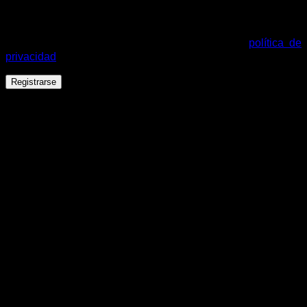
Tus datos personales se utilizarán para procesar tu pedido,
mejorar tu experiencia en esta web, gestionar el acceso a tu
cuenta y otros propósitos descritos en nuestra
política de
privacidad
.
Registrarse
Español