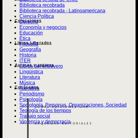
Biblioteca recobrada
Biblioteca recobrada - Latinoamericana
Ciencia Política
Colecciones
Derecho
Economía y negocios
Educación
Ética
Libros Liberados
Filosofía
Geografía
Historia
ITER
Autoras y autores
Libros del entrevero
Lingüistica
Literatura
Música
Conócenos
Narrativa
Periodismo
Psicología
Sociología, Personas, Organizaciones, Sociedad
SOBRE EDICIONES UAH
Teología de los tiempos
Trabajo social
Violencia y democracia
ESQUEMAS EDITORIALES