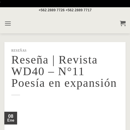
Saltar
'
+562 2889 7726
+562 2889 7717
al
contenido
RESEÑAS
Reseña | Revista
WD40 – N°11
Poesía en expansión
08
Ene