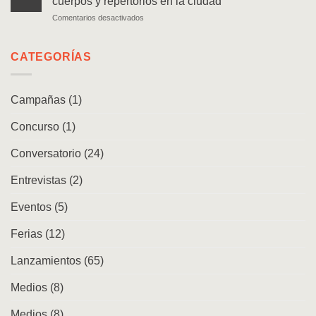
cuerpos y repertorios en la ciudad
de
caminante
en
Comentarios desactivados
las
Lanzamiento
arqueologías
|
en
Movimiento
CATEGORÍAS
Chile
andino.
Danzas,
cuerpos
Campañas
(1)
y
repertorios
Concurso
(1)
en
la
ciudad
Conversatorio
(24)
Entrevistas
(2)
Eventos
(5)
Ferias
(12)
Lanzamientos
(65)
Medios
(8)
Medios
(8)