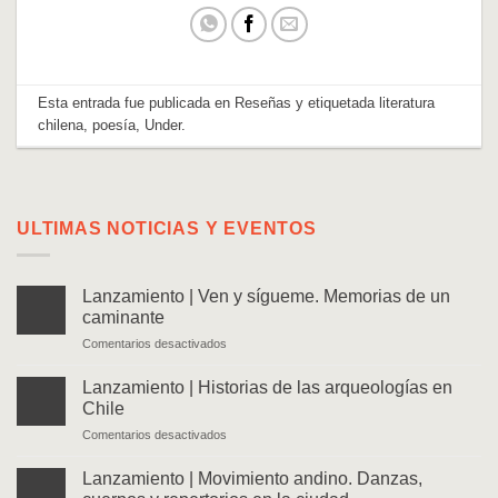
Esta entrada fue publicada en
Reseñas
y etiquetada
literatura
chilena
,
poesía
,
Under
.
ULTIMAS NOTICIAS Y EVENTOS
Lanzamiento | Ven y sígueme. Memorias de un
caminante
en
Comentarios desactivados
Lanzamiento
|
Lanzamiento | Historias de las arqueologías en
Ven
Chile
y
en
Comentarios desactivados
sígueme.
Lanzamiento
Memorias
|
de
Lanzamiento | Movimiento andino. Danzas,
Historias
un