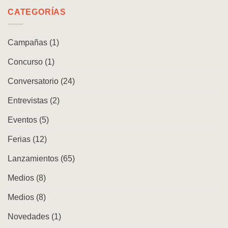
|
en
Movimiento
CATEGORÍAS
Chile
andino.
Danzas,
cuerpos
Campañas
(1)
y
repertorios
Concurso
(1)
en
la
ciudad
Conversatorio
(24)
Entrevistas
(2)
Eventos
(5)
Ferias
(12)
Lanzamientos
(65)
Medios
(8)
Medios
(8)
Novedades
(1)