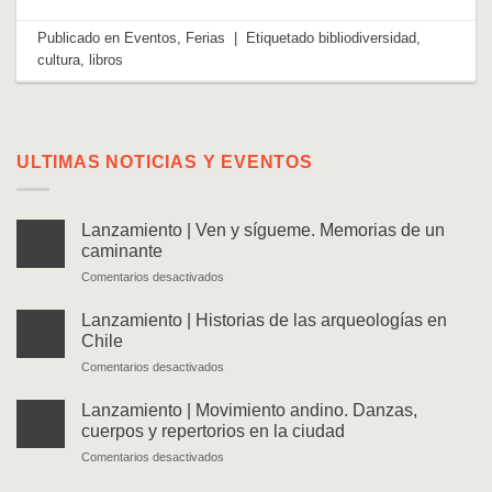
Publicado en
Eventos
,
Ferias
|
Etiquetado
bibliodiversidad
,
cultura
,
libros
ULTIMAS NOTICIAS Y EVENTOS
Lanzamiento | Ven y sígueme. Memorias de un
caminante
en
Comentarios desactivados
Lanzamiento
|
Lanzamiento | Historias de las arqueologías en
Ven
Chile
y
en
Comentarios desactivados
sígueme.
Lanzamiento
Memorias
|
de
Lanzamiento | Movimiento andino. Danzas,
Historias
un
cuerpos y repertorios en la ciudad
de
caminante
en
Comentarios desactivados
las
Lanzamiento
arqueologías