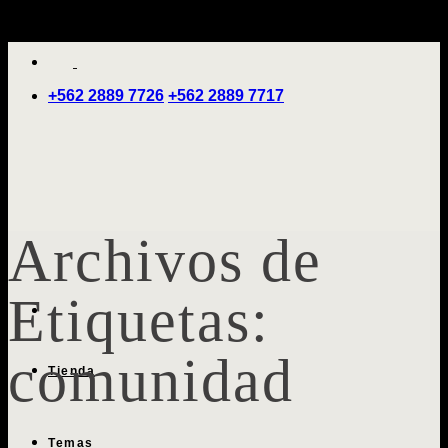
Saltar
'
al
contenido
+562 2889 7726
+562 2889 7717
Archivos de
Etiquetas:
comunidad
Tienda
Temas