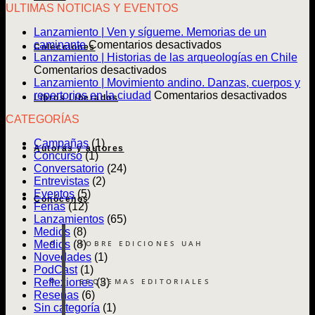
ULTIMAS NOTICIAS Y EVENTOS
Lanzamiento | Ven y sígueme. Memorias de un
en
caminante
Comentarios desactivados
Colecciones
Lanzamiento
Lanzamiento | Historias de las arqueologías en Chile
en
|
Comentarios desactivados
Lanzamiento
Ven
Lanzamiento | Movimiento andino. Danzas, cuerpos y
|
y
en
repertorios en la ciudad
Comentarios desactivados
Libros Liberados
Historias
sígueme.
Lanz
CATEGORÍAS
de
Memorias
|
las
de
Movim
Campañas
(1)
arqueologías
un
andin
Autoras y autores
Concurso
(1)
en
caminante
Danz
Conversatorio
(24)
Chile
cuerp
Entrevistas
(2)
y
Eventos
(5)
reper
Conócenos
Ferias
(12)
en
Lanzamientos
(65)
la
Medios
(8)
ciuda
SOBRE EDICIONES UAH
Medios
(8)
Novedades
(1)
PodCast
(1)
ESQUEMAS EDITORIALES
Reflexiones
(3)
Reseñas
(6)
Sin categoría
(1)