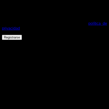
Tus datos personales se utilizarán para procesar tu pedido,
mejorar tu experiencia en esta web, gestionar el acceso a tu
cuenta y otros propósitos descritos en nuestra
política de
privacidad
.
Registrarse
Español