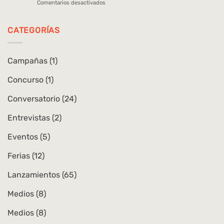
en
Comentarios desactivados
las
Lanzamiento
arqueologías
|
en
Movimiento
CATEGORÍAS
Chile
andino.
Danzas,
cuerpos
Campañas
(1)
y
repertorios
Concurso
(1)
en
la
ciudad
Conversatorio
(24)
Entrevistas
(2)
Eventos
(5)
Ferias
(12)
Lanzamientos
(65)
Medios
(8)
Medios
(8)