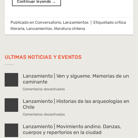
Continuar leyendo
→
Publicado en
Conversatorio
,
Lanzamientos
|
Etiquetado
crítica
literaria
,
Lanzamientos
,
literatura chilena
ULTIMAS NOTICIAS Y EVENTOS
Lanzamiento | Ven y sígueme. Memorias de un
caminante
en
Comentarios desactivados
Lanzamiento
|
Lanzamiento | Historias de las arqueologías en
Ven
Chile
y
en
Comentarios desactivados
sígueme.
Lanzamiento
Memorias
|
Lanzamiento | Movimiento andino. Danzas,
de
Historias
un
cuerpos y repertorios en la ciudad
de
caminante