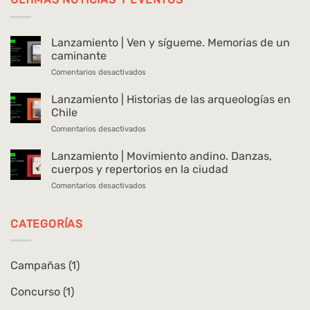
Lanzamiento | Ven y sígueme. Memorias de un
caminante
en
Comentarios desactivados
Lanzamiento
|
Lanzamiento | Historias de las arqueologías en
Ven
Chile
y
en
Comentarios desactivados
sígueme.
Lanzamiento
Memorias
|
Lanzamiento | Movimiento andino. Danzas,
de
Historias
un
cuerpos y repertorios en la ciudad
de
caminante
en
Comentarios desactivados
las
Lanzamiento
arqueologías
|
en
Movimiento
CATEGORÍAS
Chile
andino.
Danzas,
cuerpos
Campañas
(1)
y
repertorios
Concurso
(1)
en
la